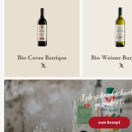
Bio-Cuvee Barrique
Bio-Weisser Bu
100 % gentechnikfrei
100 % 
Erfrischend schne
gezaubert!
zum Rezept