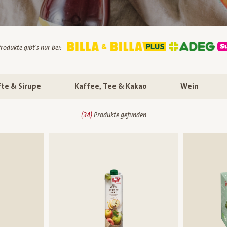
rodukte gibt's nur bei:
fte & Sirupe
Kaffee, Tee & Kakao
Wein
(
34
)
Produkte gefunden