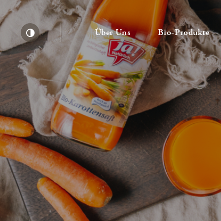
— Untermenü ausklapp
— 
Über Uns
Bio-Produkte
Kontrast erhöhen