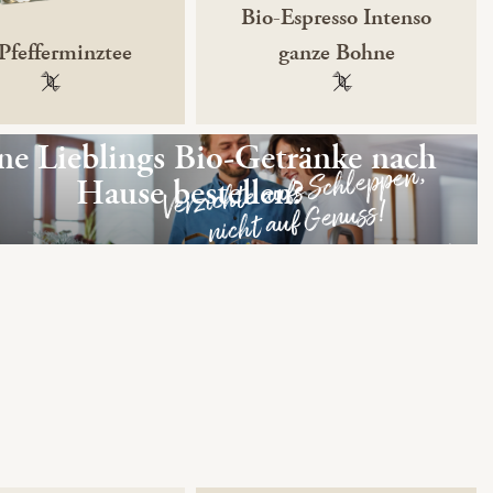
Bio-Espresso Intenso
Pfefferminztee
ganze Bohne
100 % gentechnikfrei
100 % gentechnikfre
ne Lieblings Bio-Getränke nach
Verzichte aufs Schleppen,
Hause bestellen?
nicht auf Genuss!
Hier zum BILLA Onlineshop