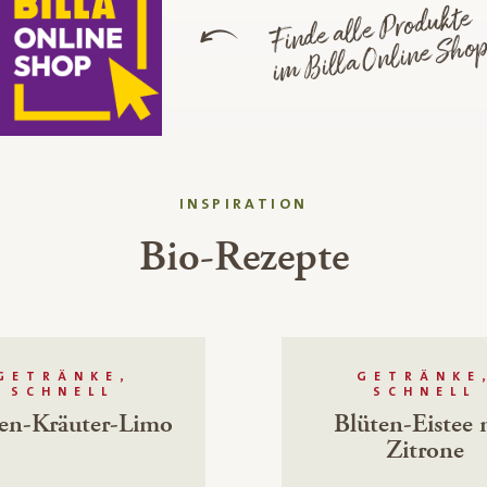
Finde alle Produkte
im Billa Online Sho
INSPIRATION
Bio-Rezepte
GETRÄNKE,
GETRÄNKE
SCHNELL
SCHNELL
en-Kräuter-Limo
Blüten-Eistee 
Zitrone