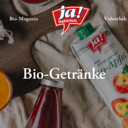
en
Untermenü ausklappen
— Untermenü ausklappen
Bio-Magazin
Videothek
Bio-Getränke