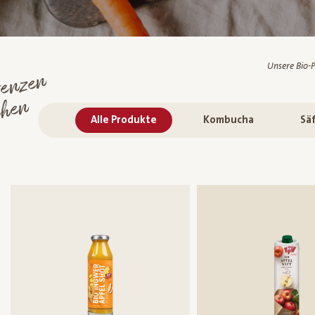
Unsere Bio-P
renzen
chen
Alle Produkte
Kombucha
Sä