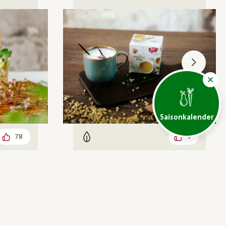
Saisonkalender
78
4
Vegetarisch