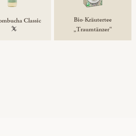
Bio-Kräutertee
ombucha Classic
„Traumtänzer“
100 % gentechnikfrei