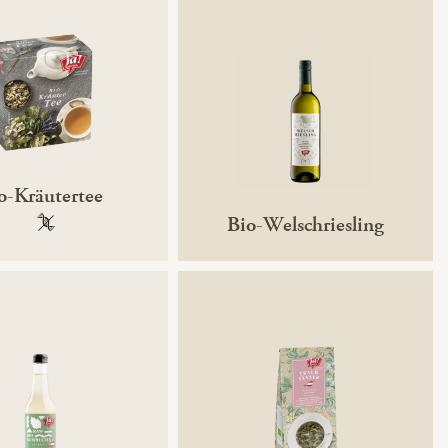
o-Kräutertee
Bio-Welschriesling
100 % gentechnikfrei