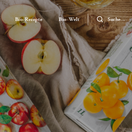
— Untermenü ausklappen
— Untermenü ausklappen
— Untermenü ausklap
Bio-Rezepte
Bio-Welt
Suche...