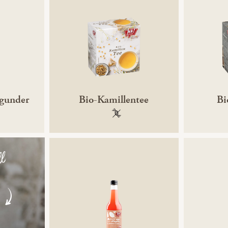
rgunder
Bio-Kamillentee
Bi
gentechnikfrei
100 % gentechnikfrei
ll