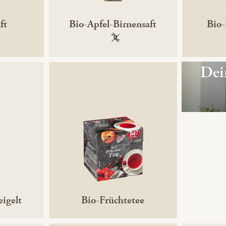
ft
Bio-Apfel-Birnensaft
Bio-
gentechnikfrei
100 % gentechnikfrei
Dei
igelt
Bio-Früchtetee