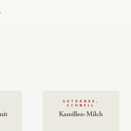
p
,
GETRÄNKE,
SCHNELL
mit
Kamillen-Milch