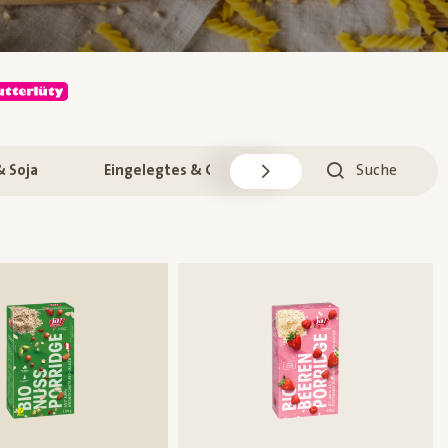
& Soja
Eingelegtes & Gewürze
Reis & Teigwar