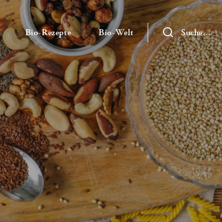
— Untermenü ausklappen
— Untermenü ausklappen
— Untermenü ausklap
Bio-Rezepte
Bio-Welt
Suche...