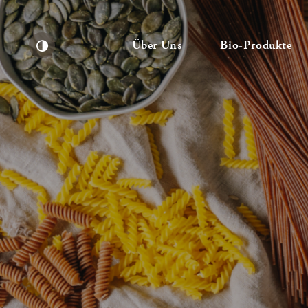
— Untermenü ausklapp
— 
Über Uns
Bio-Produkte
Kontrast erhöhen