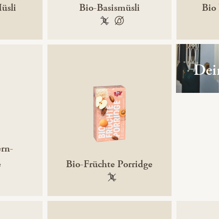
üsli
Bio-Basismüsli
Bio
gentechnikfrei
100 % gentechnikfrei
100 % palmölfrei
Dein
rn-
e
Bio-Früchte Porridge
gentechnikfrei
100 % gentechnikfrei