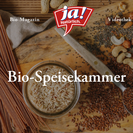
en
Untermenü ausklappen
— Untermenü ausklappen
Bio-Magazin
Videothek
Bio-Speisekammer