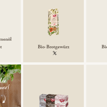
menöl
st
Bio-Brotgewürz
Bi
gentechnikfrei
100 % gentechnikfrei
der
!