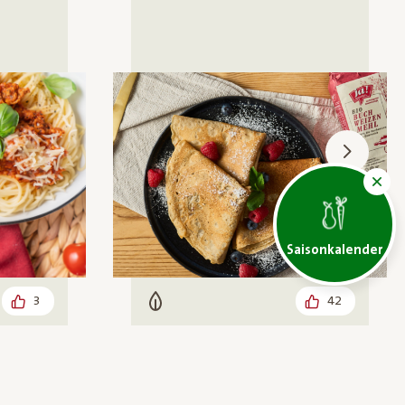
Saisonkalender
3
42
Vegetarisch