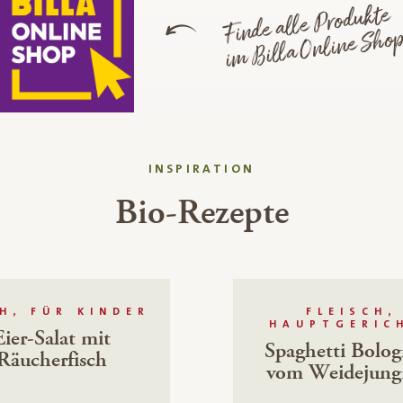
Finde alle Produkte
im Billa Online Sho
INSPIRATION
Bio-Rezepte
H, FÜR KINDER
FLEISCH,
HAUPTGERIC
Eier-Salat mit
Spaghetti Bolog
Räucherfisch
vom Weidejung