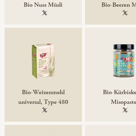
Bio Nuss Müsli
Bio-Beeren M
100 % gentechnikfrei
100 % 
Bio-Weizenmehl
Bio-Kürbiske
universal, Type 480
Misopast
100 % gentechnikfrei
100 % 