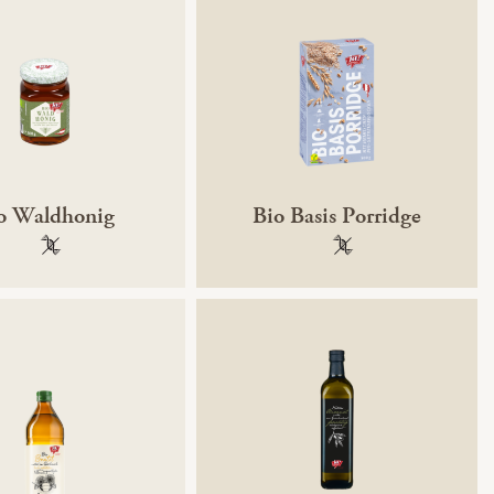
o Waldhonig
Bio Basis Porridge
100 % gentechnikfrei
100 % gentechnikfre