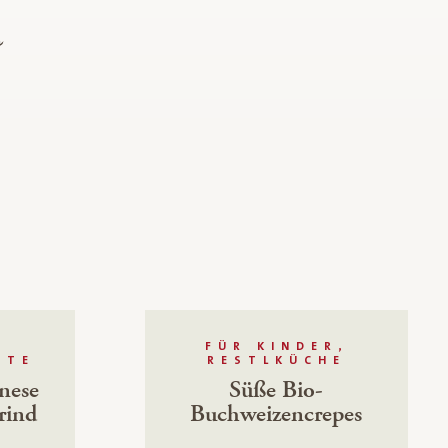
p
FÜR KINDER,
HTE
RESTLKÜCHE
nese
Süße Bio-
rind
Buchweizencrepes