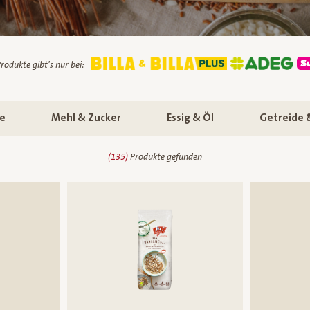
rodukte gibt's nur bei:
se
Mehl & Zucker
Essig & Öl
Getreide 
(
135
)
Produkte gefunden