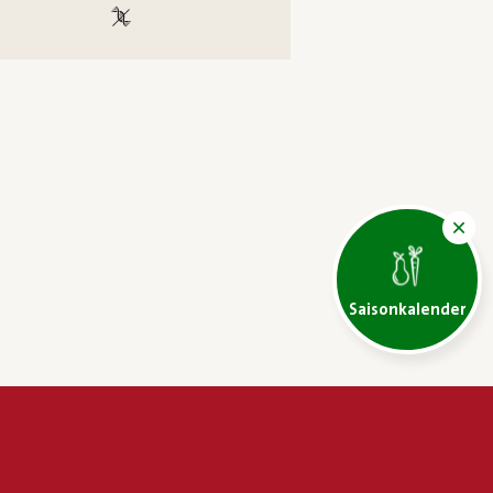
100 % gentechnikfrei
Saisonkalender