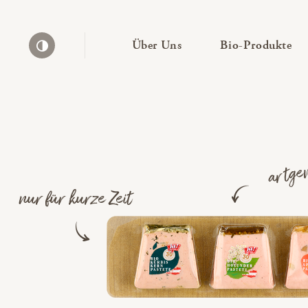
— Untermenü ausklapp
— 
Über Uns
Bio-Produkte
Kontrast erhöhen
artge
nur für kurze Zeit