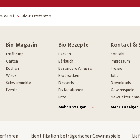
Bio-Wurst
Bio-Pastetentrio
Bio-Magazin
Bio-Rezepte
Kontakt & 
Ernährung
Backen
Kontakt
Garten
Bärlauch
Impressum
Kochen
Besondere Anlässe
Presse
Wissen
Brot backen
Jobs
Schwerpunkte
Desserts
Downloads
Events
Eis Kreationen
Gewinnspiele
Ente
Newsletter Anm
Mehr anzeigen
Mehr anzeigen
verfahren
Identifikation betrügerischer Gewinnspiele
Lie