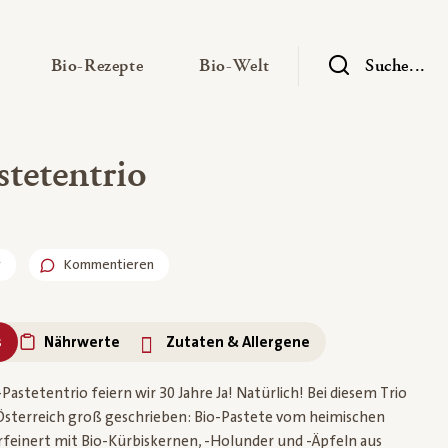
— Untermenü ausklappen
— Untermenü ausklappen
— Untermenü ausklap
Bio-Rezepte
Bio-Welt
Suche...
tetentrio
r
Kommentieren
s
Nährwerte
Zutaten & Allergene
astetentrio feiern wir 30 Jahre Ja! Natürlich! Bei diesem Trio
Österreich groß geschrieben: Bio-Pastete vom heimischen
feinert mit Bio-Kürbiskernen, -Holunder und -Äpfeln aus