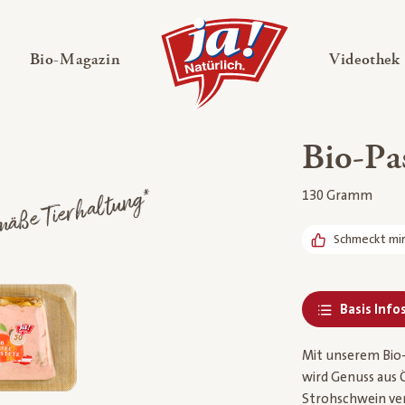
en
Untermenü ausklappen
— Untermenü ausklappen
Bio-Magazin
Videothek
Bio-Pas
mäße Tierhaltung*
130 Gramm
Schmeckt mi
Basis Info
Mit unserem Bio-P
wird Genuss aus 
Strohschwein ver