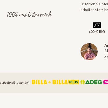
Österreich. Unse
erhalten stets be
100% aus Österreich
100 % BIO
A
S
ös
rodukte gibt's nur bei: