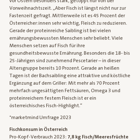
vor Ostern besonders stark, getoppt nur von der
Vorweihnachtszeit. „Aber Fisch ist längst nicht nur zur
Fastenzeit gefragt. Mittlerweile ist es 45 Prozent der
Österreicher:innen sehr wichtig, Fleisch zu reduzieren.
Gerade der proteinreiche Saibling ist bei vielen
ernährungsbewussten Menschen sehr beliebt. Viele
Menschen setzen auf Fisch für ihre
gesundheitsbewusste Ernährung. Besonders die 18- bis
25-Jährigen sind zunehmend Pescetarier – in dieser
Altersgruppe bereits 10 Prozent. Gerade an heißen
Tagen ist der Bachsaibling eine attraktive und köstliche
Ergänzung auf dem Griller: Mit mehr als 70 Prozent
mehrfach ungesättigten Fettsäuren, Omega 3 und
proteinreichem festem Fleisch ist er ein
österreichisches Fisch-Highlight.“
*marketmind Umfrage 2023
Fischkonsum in Österreich
Pro-Kopf-Verbrauch 2023:
7,8 kg Fisch/Meeresfrüchte