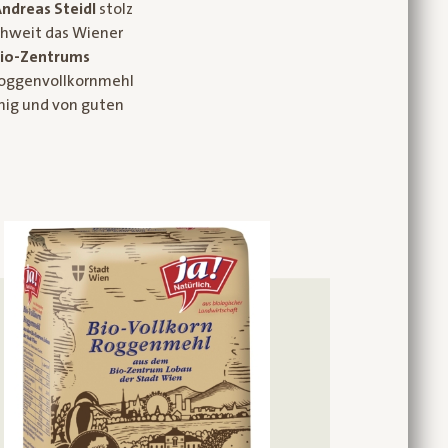
Andreas Steidl
stolz
ichweit das Wiener
Bio-Zentrums
o-Roggenvollkornmehl
ähig und von guten