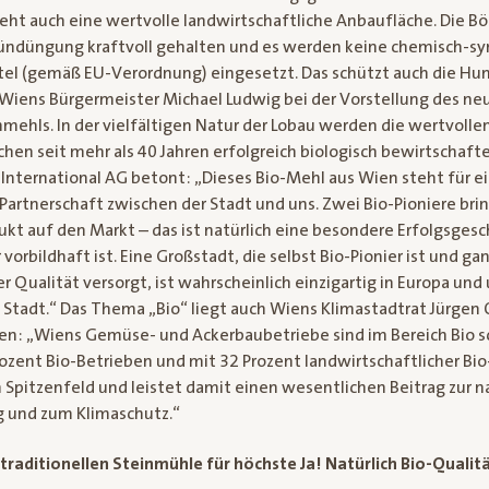
eht auch eine wertvolle landwirtschaftliche Anbaufläche. Die 
ündüngung kraftvoll gehalten und es werden keine chemisch-s
tel (gemäß EU-Verordnung) eingesetzt. Das schützt auch die H
 Wiens Bürgermeister Michael Ludwig bei der Vorstellung des neu
mehls. In der vielfältigen Natur der Lobau werden die wertvolle
hen seit mehr als 40 Jahren erfolgreich biologisch bewirtschafte
International AG betont: „Dieses Bio-Mehl aus Wien steht für e
artnerschaft zwischen der Stadt und uns. Zwei Bio-Pioniere bri
t auf den Markt – das ist natürlich eine besondere Erfolgsgesch
 vorbildhaft ist. Eine Großstadt, die selbst Bio-Pionier ist und ga
r Qualität versorgt, ist wahrscheinlich einzigartig in Europa und
 Stadt.“ Das Thema „Bio“ liegt auch Wiens Klimastadtrat Jürgen
n: „Wiens Gemüse- und Ackerbaubetriebe sind im Bereich Bio s
rozent Bio-Betrieben und mit 32 Prozent landwirtschaftlicher Bio
n Spitzenfeld und leistet damit einen wesentlichen Beitrag zur 
 und zum Klimaschutz.“
traditionellen Steinmühle für höchste Ja! Natürlich Bio-Qualit