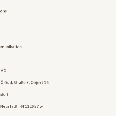
ions
munikation
l AG
Ö-Süd, Straße 3, Objekt 16
udorf
. Neustadt, FN 112587 w