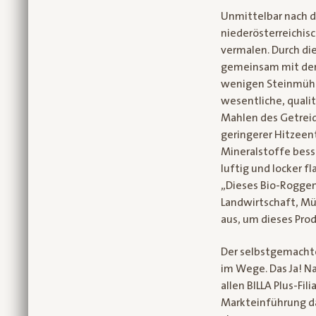
Unmittelbar nach d
niederösterreichisc
vermalen. Durch die
gemeinsam mit den 
wenigen Steinmühle
wesentliche, quali
Mahlen des Getreid
geringerer Hitzeen
Mineralstoffe bess
luftig und locker f
„Dieses Bio-Roggen
Landwirtschaft, Mü
aus, um dieses Pro
Der selbstgemachte
im Wege. Das Ja! N
allen BILLA Plus-Fi
Markteinführung da