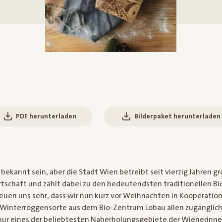
PDF herunterladen
Bilderpaket herunterladen
 bekannt sein, aber die Stadt Wien betreibt seit vierzig Jahren g
rtschaft und zählt dabei zu den bedeutendsten traditionellen B
reuen uns sehr, dass wir nun kurz vor Weihnachten in Kooperation 
 Winterroggensorte aus dem Bio-Zentrum Lobau allen zugänglic
t nur eines der beliebtesten Naherholungsgebiete der Wienerinn