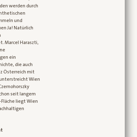
Böden werden durch
ynthetischen
ummeln und
en Ja! Natürlich
n
t. Marcel Haraszti,
ine
ngen ein
ichte, die auch
nz Österreich mit
 unterstreicht Wien
 Czernohorszky
chon seit langem
-Fläche liegt Wien
nachhaltigen
ät