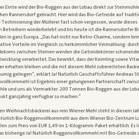
er Ernte wird der Bio-Roggen aus der Lobau direkt zur Steinmüh
hen Rannersdorf gebracht. Hier wird das Bio-Getreide auf traditi
 Technisierung der Müllerei fast schon vergessen, wurde dieses
Betreibern wiederbelebt und bis heute ist die Rannersdorfer B
n in ganz Europa. „Das hat nicht nur Retro-Charme, sondern brin
tative Vorteile im Vergleich zu herkömmlicher Vermahlung: durc
ekorns zwischen Steinen werden die Getreidekörner schonende
twicklung verarbeitet. Das bewirkt, dass der Keimling sowie Vit
er erhalten bleiben und die mit diesem Mehl zubereiteten Bac
laumig gelingen“, erklärt Ja! Natürlich Geschäftsführer Andreas S
vollkornmehl ist Ergebnis einer gelungenen Partnerschaft zwis
hle und uns als Vermarkter. 200 Tonnen Bio-Roggen aus der Lobau
dukt ganzjährig verfügbar zu machen.“
n Weihnachtsbäckerei aus rein Wiener Mehl steht in diesem Jahr
atürlich Bio-Roggenvollkornmehl aus dem Wiener Bio-Zentrum Lob
lialen zum Preis von EUR 1,49 im 1-Kilogramm-Paket erhältlich. Es l
s bisherige Ja! Natürlich Roggenvollkornmehl mit Bio-Getreide 