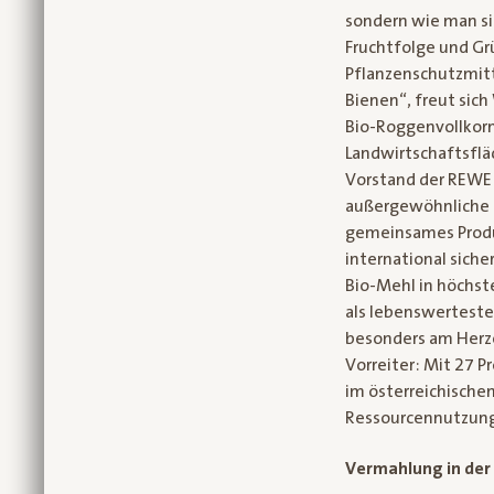
sondern wie man si
Fruchtfolge und Gr
Pflanzenschutzmit
Bienen“, freut sich
Bio-Roggenvollkorn
Landwirtschaftsfläc
Vorstand der REWE 
außergewöhnliche P
gemeinsames Produk
international sicher
Bio-Mehl in höchste
als lebenswerteste
besonders am Herze
Vorreiter: Mit 27 P
im österreichische
Ressourcennutzung
Vermahlung in der 