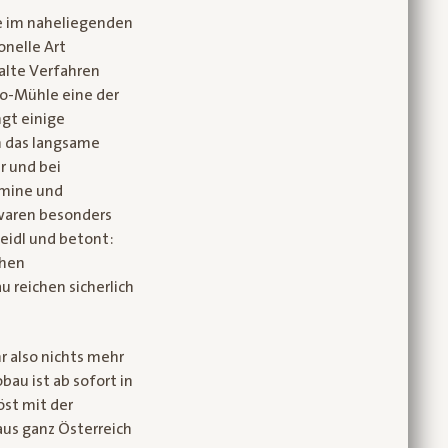
le im naheliegenden
onelle Art
 alte Verfahren
io-Mühle eine der
gt einige
h das langsame
r und bei
amine und
kwaren besonders
teidl und betont:
chen
 reichen sicherlich
 also nichts mehr
au ist ab sofort in
öst mit der
aus ganz Österreich