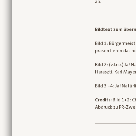
ab.
Bildtext zum überm
Bild 1: Bürgermeis
präsentieren das n
Bild 2: (v.l.n.r.) J
Haraszti, Karl May
Bild 3 +4: Ja! Nat
Credits:
Bild 1+2: Ch
Abdruck zu PR-Zwec
_______________