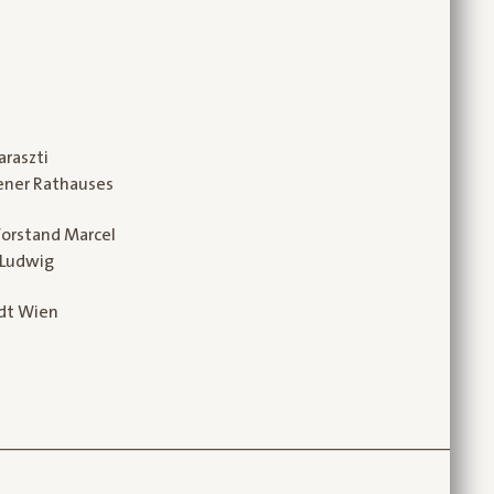
araszti
ener Rathauses
 Vorstand Marcel
 Ludwig
adt Wien
__________________________________________________