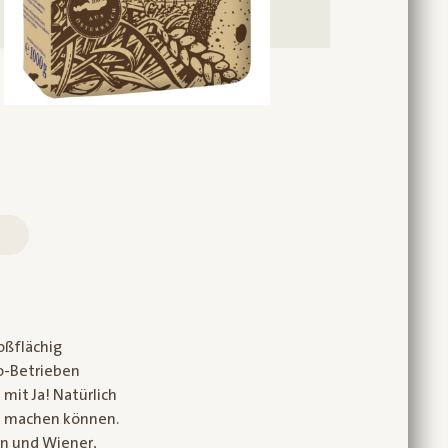
roßflächig
io-Betrieben
mit Ja! Natürlich
h machen können.
en und Wiener,