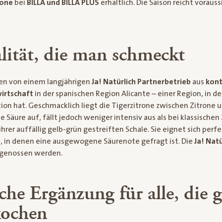
rone
bei
BILLA und BILLA PLUS
erhältlich. Die Saison reicht voraussi
lität, die man schmeckt
en von einem langjährigen
Ja! Natürlich Partnerbetrieb
aus
kont
irtschaft
in der spanischen Region Alicante – einer Region, in de
tion hat. Geschmacklich liegt die Tigerzitrone zwischen Zitrone 
 Säure auf, fällt jedoch weniger intensiv aus als bei klassischen 
hrer auffällig gelb-grün gestreiften Schale. Sie eignet sich perfek
e, in denen eine ausgewogene Säurenote gefragt ist. Die
Ja! Nat
 genossen werden.
sche Ergänzung für alle, die 
kochen