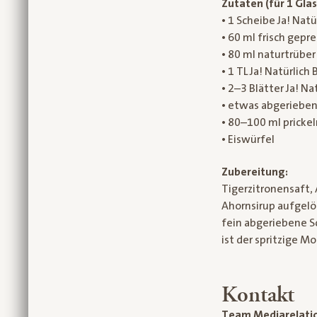
Zutaten (für 1 Glas
• 1 Scheibe Ja! Natü
• 60 ml frisch gepr
• 80 ml naturtrüber
• 1 TL Ja! Natürlich
• 2–3 Blätter Ja! Na
• etwas abgeriebene
• 80–100 ml pricke
• Eiswürfel
Zubereitung:
Tigerzitronensaft, 
Ahornsirup aufgelö
fein abgeriebene Sc
ist der spritzige Mo
Kontakt
Team Mediarelati