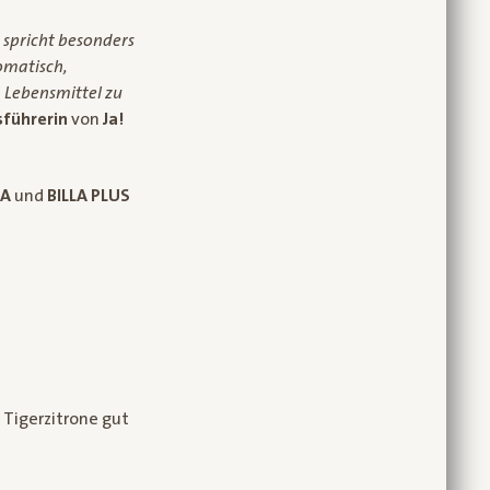
 spricht besonders
romatisch,
 Lebensmittel zu
sführerin
von
Ja!
LA
und
BILLA PLUS
r Tigerzitrone gut