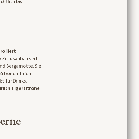
chtlich bis
rolliert
r Zitrusanbau seit
und Bergamotte. Sie
Zitronen. Ihren
t für Drinks,
ürlich Tigerzitrone
gerne