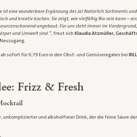
e ist eine wunderbare Ergänzung des Ja! Natürlich Sortiments und
risch und kreativ kochen. Sie zeigt, wie vielfältig Bio sein kann – a
sourcenschonend angebaut. Für uns steht immer im Vordergrund,
 Körper und Umwelt sind.“
, freut sich
Klaudia Atzmüller, Geschäft
 Neuzugang.
t ab sofort für 0,79 Euro in den Obst- und Gemüseregalen bei
BIL
ee: Frizz & Fresh
Mocktail
er, unkomplizierter und alkoholfreier Drink, der die feine Säure de