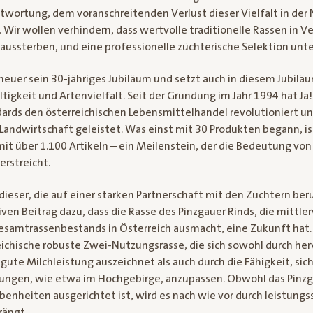
wortung, dem voranschreitenden Verlust dieser Vielfalt in der 
Wir wollen verhindern, dass wertvolle traditionelle Rassen in V
aussterben, und eine professionelle züchterische Selektion unte
t heuer sein 30-jähriges Jubiläum und setzt auch in diesem Jubiläu
tigkeit und Artenvielfalt. Seit der Gründung im Jahr 1994 hat Ja!
ards den österreichischen Lebensmittelhandel revolutioniert und
Landwirtschaft geleistet. Was einst mit 30 Produkten begann, is
it über 1.100 Artikeln – ein Meilenstein, der die Bedeutung von
erstreicht.
 dieser, die auf einer starken Partnerschaft mit den Züchtern beru
iven Beitrag dazu, dass die Rasse des Pinzgauer Rinds, die mittle
esamtrassenbestands in Österreich ausmacht, eine Zukunft hat. 
reichische robuste Zwei-Nutzungsrasse, die sich sowohl durch he
 gute Milchleistung auszeichnet als auch durch die Fähigkeit, sic
ungen, wie etwa im Hochgebirge, anzupassen. Obwohl das Pinzg
enheiten ausgerichtet ist, wird es nach wie vor durch leistungs
rängt.