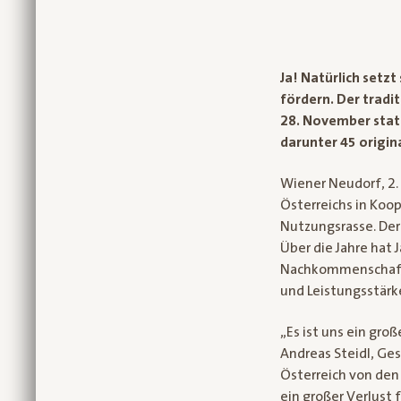
Ja! Natürlich setzt
fördern. Der tradi
28. November statt
darunter 45 origin
Wiener Neudorf, 2.
Österreichs in Koo
Nutzungsrasse. Der 
Über die Jahre hat 
Nachkommenschaft v
und Leistungsstärk
„Es ist uns ein gro
Andreas Steidl, Ges
Österreich von den
ein großer Verlust 