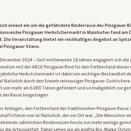
 sich erneut ein um die gefährdete Rinderrasse des Pinzgauer Ri
tionsreiche Pinzgauer Herbststiermarkt in Maishofen fand am
. Die Veranstaltung bietet ein reichhaltiges Angebot an Spit
al Pinzgauer Stiere.
 Dezember 2024 – Seit mittlerweile 16 Jahren engagiert sich die
peration mit der ARGE Pinzgauer Rind für den Fortbestand dieser
jährliche Herbststiermarkt ist dabei ein wichtiger Bestandteil 
Ja! Natürlich durch den Erwerb reinrassiger Pinzgauer-Zuchtstiere
on mehr als 6.000 Tieren gefördert und so maßgeblich zur gen
e der Rasse beigetragen.
ßes Anliegen, den Fortbestand der traditionellen Pinzgauer Rasse z
chäftsführer von Ja! Natürlich, der vor Ort war. „Die Menschen wi
 ehemals zahlreichen Rinderrassen heute nur mehr wenige genut
für die Artenvielfalt. Daher sehen wir als größte Bio-Marke Österr