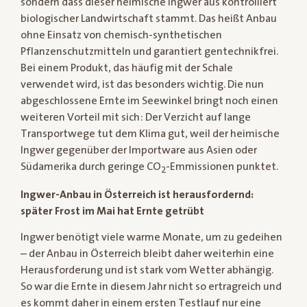
sondern dass dieser heimische Ingwer aus kontrolliert
biologischer Landwirtschaft stammt. Das heißt Anbau
ohne Einsatz von chemisch-synthetischen
Pflanzenschutzmitteln und garantiert gentechnikfrei.
Bei einem Produkt, das häufig mit der Schale
verwendet wird, ist das besonders wichtig. Die nun
abgeschlossene Ernte im Seewinkel bringt noch einen
weiteren Vorteil mit sich: Der Verzicht auf lange
Transportwege tut dem Klima gut, weil der heimische
Ingwer gegenüber der Importware aus Asien oder
Südamerika durch geringe CO
-Emmissionen punktet.
2
Ingwer-Anbau in Österreich ist herausfordernd:
später Frost im Mai hat Ernte getrübt
Ingwer benötigt viele warme Monate, um zu gedeihen
– der Anbau in Österreich bleibt daher weiterhin eine
Herausforderung und ist stark vom Wetter abhängig.
So war die Ernte in diesem Jahr nicht so ertragreich und
es kommt daher in einem ersten Testlauf nur eine