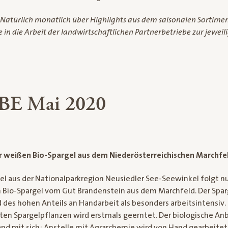
 Natürlich monatlich über Highlights aus dem saisonalen Sortimen
in die Arbeit der landwirtschaftlichen Partnerbetriebe zur jeweili
E Mai 2020
ür weißen Bio-Spargel aus dem Niederösterreichischen Marchf
l aus der Nationalparkregion Neusiedler See-Seewinkel folgt n
ch Bio-Spargel vom Gut Brandenstein aus dem Marchfeld. Der Spar
des hohen Anteils an Handarbeit als besonders arbeitsintensiv. 
ten Spargelpflanzen wird erstmals geerntet. Der biologische Anb
nd mit sich: Anstelle mit Agrarchemie wird von Hand gearbeitet