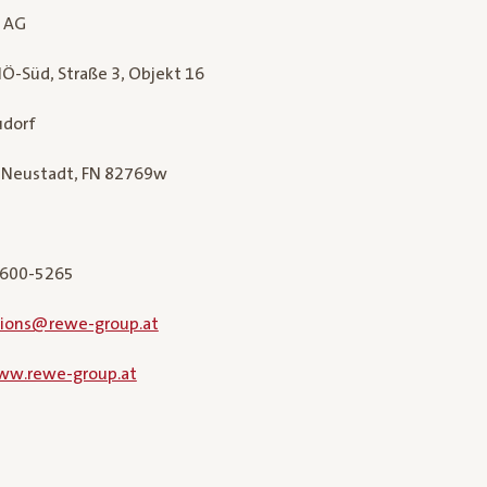
l AG
Ö-Süd, Straße 3, Objekt 16
udorf
. Neustadt, FN 82769w
 600-5265
tions@rewe-group.at
ww.rewe-group.at