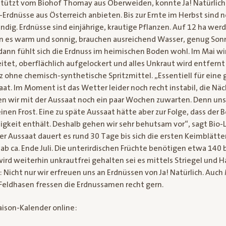
stützt vom Biohof Thomay aus Oberweiden, konnte Ja! Natürlic
-Erdnüsse aus Österreich anbieten. Bis zur Ernte im Herbst sind 
dig. Erdnüsse sind einjährige, krautige Pflanzen. Auf 12 ha wer
en es warm und sonnig, brauchen ausreichend Wasser, genug So
dann fühlt sich die Erdnuss im heimischen Boden wohl. Im Mai wi
itet, oberflächlich aufgelockert und alles Unkraut wird entfern
 ohne chemisch-synthetische Spritzmittel. „Essentiell für eine g
at. Im Moment ist das Wetter leider noch recht instabil, die Nä
n wir mit der Aussaat noch ein paar Wochen zuwarten. Denn un
inen Frost. Eine zu späte Aussaat hätte aber zur Folge, dass der 
igkeit enthält. Deshalb gehen wir sehr behutsam vor“, sagt Bio-
r Aussaat dauert es rund 30 Tage bis sich die ersten Keimblätter
ab ca. Ende Juli. Die unterirdischen Früchte benötigen etwa 140
ird weiterhin unkrautfrei gehalten sei es mittels Striegel und 
 Nicht nur wir erfreuen uns an Erdnüssen von Ja! Natürlich. Auch
eldhasen fressen die Erdnussamen recht gern.
aison-Kalender online: