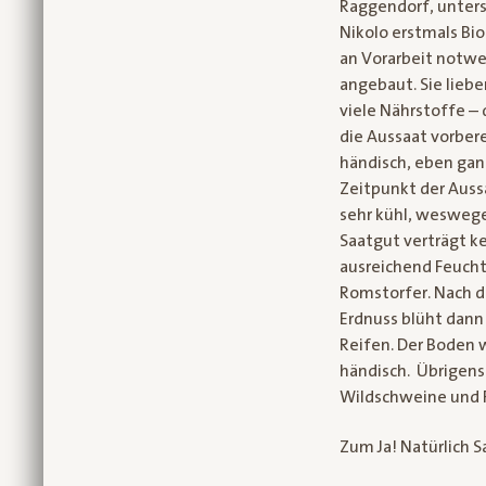
Raggendorf, unter
Nikolo erstmals Bio
an Vorarbeit notwen
angebaut. Sie lieb
viele Nährstoffe – 
die Aussaat vorbere
händisch, eben ganz
Zeitpunkt der Aussa
sehr kühl, weswege
Saatgut verträgt ke
ausreichend Feucht
Romstorfer. Nach de
Erdnuss blüht dann 
Reifen. Der Boden w
händisch. Übrigens:
Wildschweine und F
Zum Ja! Natürlich S