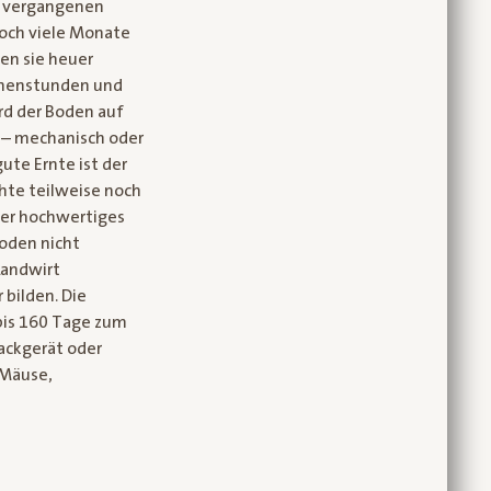
h vergangenen
noch viele Monate
den sie heuer
nnenstunden und
rd der Boden auf
t – mechanisch oder
ute Ernte ist der
chte teilweise noch
ser hochwertiges
Boden nicht
Landwirt
 bilden. Die
 bis 160 Tage zum
Hackgerät oder
 Mäuse,