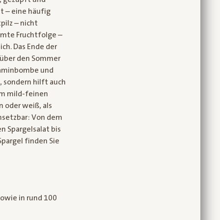
t – eine häufig
ilz – nicht
mmte Fruchtfolge –
ich. Das Ende der
en über den Sommer
Vitaminbombe und
, sondern hilft auch
em mild-feinen
n oder weiß, als
insetzbar: Von dem
n Spargelsalat bis
Spargel finden Sie
sowie in rund 100