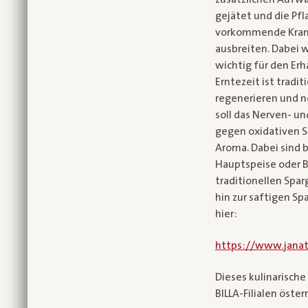
gejätet und die Pfl
vorkommende Krank
ausbreiten. Dabei 
wichtig für den Erh
Erntezeit ist tradi
regenerieren und n
soll das Nerven- un
gegen oxidativen S
Aroma. Dabei sind b
Hauptspeise oder Be
traditionellen Spar
hin zur saftigen Sp
hier:
https://www.janat
Dieses kulinarische
BILLA-Filialen öster