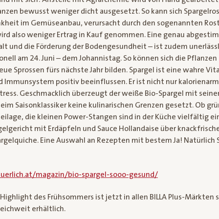
anzen bewusst weniger dicht ausgesetzt. So kann sich Spargelros
heit im Gemüseanbau, verursacht durch den sogenannten Rostp
wird also weniger Ertrag in Kauf genommen. Eine genau abgesti
alt und die Förderung der Bodengesundheit – ist zudem unerlässl
tionell am 24. Juni – dem Johannistag. So können sich die Pflanz
eue Sprossen fürs nächste Jahr bilden. Spargel ist eine wahre 
d Immunsystem positiv beeinflussen. Er ist nicht nur kalorienarm
tress. Geschmacklich überzeugt der weiße Bio-Spargel mit sein
eim Saisonklassiker keine kulinarischen Grenzen gesetzt. Ob grü
ilage, die kleinen Power-Stangen sind in der Küche vielfältig e
gelgericht mit Erdäpfeln und Sauce Hollandaise über knackfrische
argelquiche. Eine Auswahl an Rezepten mit bestem Ja! Natürlich 
uerlich.at/magazin/bio-spargel-sooo-gesund/
 Highlight des Frühsommers ist jetzt in allen BILLA Plus-Märkten 
reichweit erhältlich.