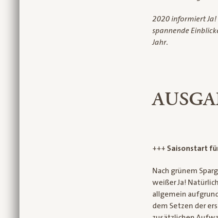
2020 informiert Ja!
spannende Einblicke 
Jahr.
AUSGAB
+++
Saisonstart f
Nach grünem Sparge
weißer Ja! Natürli
allgemein aufgrund 
dem Setzen der ers
zusätzlichen Aufwa