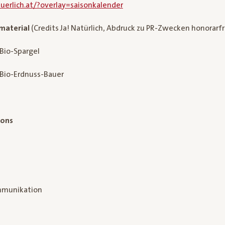
erlich.at/?overlay=saisonkalender
material
(Credits Ja! Natürlich, Abdruck zu PR-Zwecken honorarfr
h Bio-Spargel
h Bio-Erdnuss-Bauer
ions
munikation