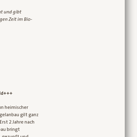
t und gibt
gen Zeit im Bio-
eld+++
un heimischer
gelanbau gilt ganz
Erst 2 Jahre nach
au bringt
, gezupft und