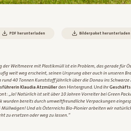
PDF herunterladen
Bilderpaket herunterladen
der Weltmeere mit Plastikmüll ist ein Problem, das gerade für Ö
ufig weit weg erscheint, seinen Ursprung aber auch in unseren Bre
 rund 40 Tonnen Kunststoff jährlich über die Donau ins Schwarze
sführerin Klaudia Atzmüller
den Hintergrund. Und ihr
Geschäfts
ont:
„Ja! Natürlich ist seit über 10 Jahren Vorreiter bei Green Pac
ik wurden bereits durch umweltfreundliche Verpackungen eingesp
Müllwägen! Und als Österreichs Bio-Pionier arbeiten wir natürlic
eht zu ersetzen oder weg zu lassen.“