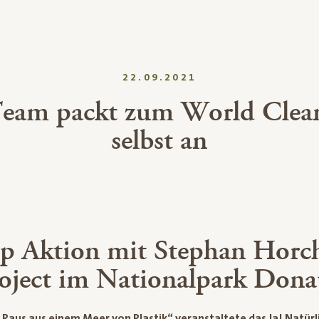
22.09.2021
 Team packt zum World Cle
selbst an
p Aktion mit Stephan Horc
roject im Nationalpark Don
Raus aus einem Meer von Plastik“ veranstaltete das Ja! Natür