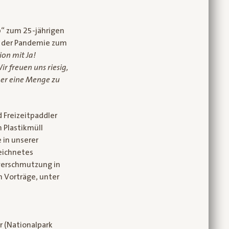
p“ zum 25-jährigen
t der Pandemie zum
on mit Ja!
ir freuen uns riesig,
mer eine Menge zu
 Freizeitpaddler
 Plastikmüll
 in unserer
eichnetes
lverschmutzung in
 Vorträge, unter
r (Nationalpark