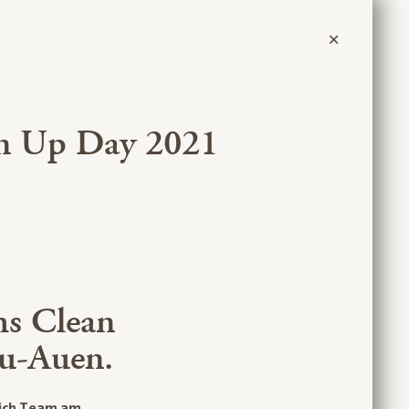
an Up Day 2021
hs Clean
au-Auen.
lich Team am