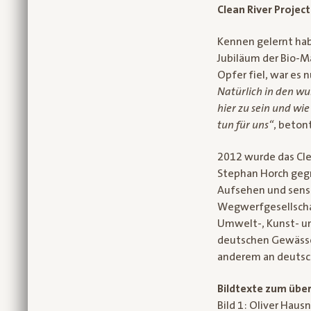
Clean River Projec
Kennen gelernt hab
Jubiläum der Bio-M
Opfer fiel, war es 
Natürlich in den w
hier zu sein und wi
tun für uns“
, beton
2012 wurde das Cle
Stephan Horch gegr
Aufsehen und sensi
Wegwerfgesellschaf
Umwelt-, Kunst- und
deutschen Gewässer
anderem an deutsc
Bildtexte zum über
Bild 1: Oliver Hau