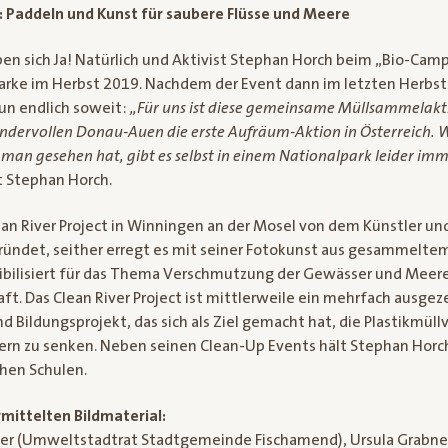
t: Paddeln und Kunst für saubere Flüsse und Meere
en sich Ja! Natürlich und Aktivist Stephan Horch beim „Bio-Cam
arke im Herbst 2019. Nachdem der Event dann im letzten Herbs
nun endlich soweit:
„Für uns ist diese gemeinsame Müllsammelakti
undervollen Donau-Auen die erste Aufräum-Aktion in
Österreich. W
e man gesehen hat, gibt es selbst in einem Nationalpark leider im
t Stephan Horch.
an River Project in Winningen an der Mosel von dem Künstler und
ündet, seither erregt es mit seiner Fotokunst aus gesammeltem
bilisiert für das Thema Verschmutzung der Gewässer und Meere
t. Das Clean River Project ist mittlerweile ein mehrfach ausgez
 Bildungsprojekt, das sich als Ziel gemacht hat, die Plastikmül
n zu senken. Neben seinen Clean-Up Events hält Stephan Horch
hen Schulen.
mittelten Bildmaterial:
sner (Umweltstadtrat Stadtgemeinde Fischamend), Ursula Grabne