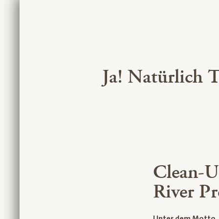
Ja! Natürlich
Clean-U
River P
Unter dem Motto „