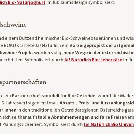
lich Bio-Naturjoghurt
im Jubiläumsdesign symbolisiert.
dschweine
d einem Dutzend heimischer Bio-Schweinebäuer:innen und wiss
e BOKU startete Ja! Natürlich ein
Vorzeigeprojekt der artgemä
chweine-Projekt
wurden völlig
neue Wege in der österreichische
eschritten. Symbolisiert durch
Ja! Natürlich Bio-Leberkäse
im Ju
epartnerschaften
te ein
Partnerschaftsmodell für Bio-Getreide
, womit die Marke
n 5-Jahresverträgen erstmals
Absatz-, Preis- und Auszahlungssic
er:innen
in den traditionellen Getreideregionen Österreichs garan
 sich seither auf
stabile Abnahmemengen und faire Preise
verla
t Planungssicherheit. Symbolisiert durch
Ja! Natürlich Bio Unive