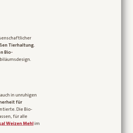
enschaftlicher
ßen Tierhaltung
.
n Bio-
biläumsdesign.
 auch in unruhigen
herheit für
tierte. Die Bio-
ssen, für alle
rsal Weizen Mehl
im