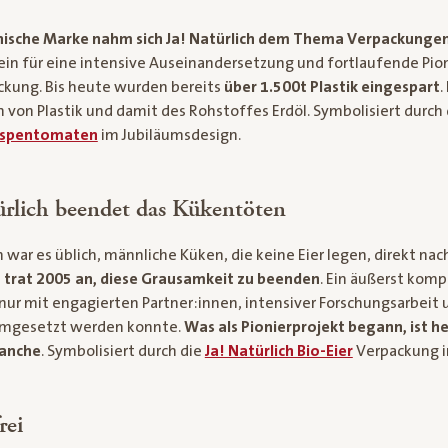
chische Marke nahm sich Ja! Natürlich dem Thema Verpackunge
in für eine intensive Auseinandersetzung und fortlaufende Pion
ckung. Bis heute wurden bereits
über 1.500t Plastik eingespart
.
 von Plastik und damit des Rohstoffes Erdöl. Symbolisiert durch
-Rispentomaten
im Jubiläumsdesign.
ürlich beendet das Kükentöten
 war es üblich, männliche Küken, die keine Eier legen, direkt na
h trat 2005 an, diese Grausamkeit zu beenden
. Ein äußerst kom
 nur mit engagierten Partner:innen, intensiver Forschungsarbeit 
t umgesetzt werden konnte.
Was als Pionierprojekt begann, ist h
ranche
. Symbolisiert durch die
Ja! Natürlich Bio-Eier
Verpackung i
rei