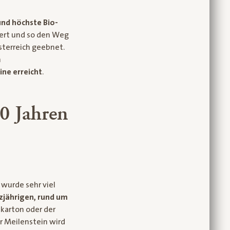
und höchste Bio-
iert und so den Weg
sterreich geebnet.
n
ine erreicht
.
30 Jahren
 wurde sehr viel
zjährigen, rund um
arton oder der
r Meilenstein wird