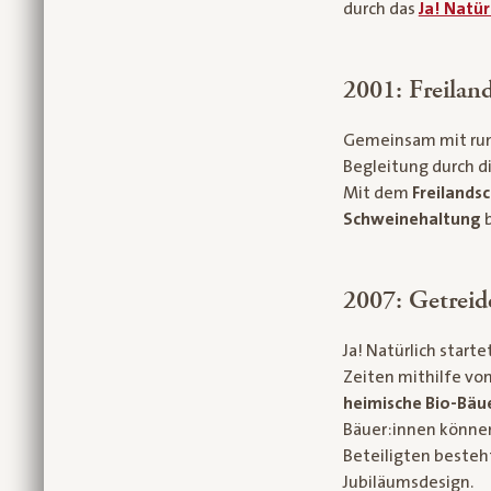
durch das
Ja! Natür
2001: Freilan
Gemeinsam mit run
Begleitung durch di
Mit dem
Freilands
Schweinehaltung
b
2007: Getreid
Ja! Natürlich starte
Zeiten mithilfe vo
heimische Bio-Bäu
Bäuer:innen können
Beteiligten besteh
Jubiläumsdesign.