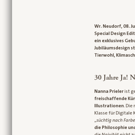
Wr. Neudorf, 08. J
Special Design Edi
ein exklusives Geb
Jubiläumsdesign st
Tierwohl, Klimasch
30 Jahre Ja! 
Nanna Prieler
ist g
freischaffende Küns
Illustrationen
. Die
Klasse für Digitale
„
süchtig nach Farb
die Philosophie un
die Naivität nicht z