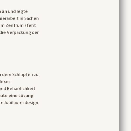
n an
und legte
ierarbeit in Sachen
 Im Zentrum steht
 die Verpackung der
ch dem Schlüpfen zu
plexes
und Beharrlichkeit
eute eine Lösung
m Jubiläumsdesign.