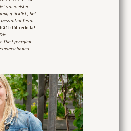
jet am meisten
nig glücklich, bei
dem gesamten Team
häftsführerin Ja!
Die
t. Die Synergien
e wunderschönen