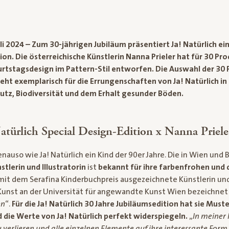
uli 2024 – Zum 30-jährigen Jubiläum präsentiert Ja! Natürlich e
tion. Die österreichische Künstlerin Nanna Prieler hat für 30 P
urtstagsdesign im Pattern-Stil entworfen. Die Auswahl der 30
eht exemplarisch für die Errungenschaften von Ja! Natürlich in
utz, Biodiversität und dem Erhalt gesunder Böden.
Natürlich Special Design-Edition x Nanna Priele
enauso wie Ja! Natürlich ein Kind der 90er Jahre. Die in Wien und 
tlerin und Illustratorin
ist
bekannt für ihre farbenfrohen und 
 mit dem Serafina Kinderbuchpreis ausgezeichnete Künstlerin un
 Kunst an der Universität für angewandte Kunst Wien bezeichnet s
en
“.
Für die Ja! Natürlich 30 Jahre Jubiläumsedition hat sie Must
d die Werte von Ja! Natürlich perfekt widerspiegeln.
„
In meiner 
u verlieren und alle einzelnen Elemente auf ihre interessante Form z