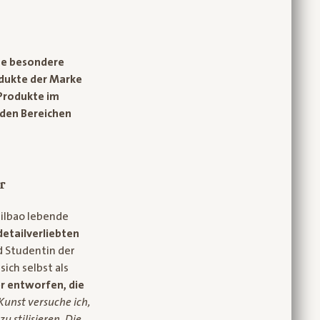
ine besondere
rodukte der Marke
 Produkte im
 den Bereichen
r
Bilbao lebende
detailverliebten
d Studentin der
ich selbst als
er entworfen, die
Kunst versuche ich,
u stilisieren. Die