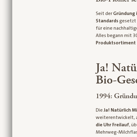
Seit der
Gründung i
Standards
gesetzt 
für eine nachhalti
Alles begann mit 30
Produktsortiment 
Ja! Natü
Bio-Ges
1994: Gründu
Die
Ja! Natürlich M
weiterentwickelt,
die Uhr Freilauf
, ü
Mehrweg-Milchflasc