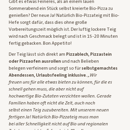
Gibt es etwas Feineres, als an einem lauen
Sommerabend ein Stück selbst kreierte Bio-Pizza zu
genießen? Der neue Ja! Natürlich Bio-Pizzateig mit Bio-
Hefe sorgt dafür, dass dies ohne große
Vorbereitungszeit möglich ist. Der luftig lockere Teig
wird nach Geschmack belegt und ist in 15-20 Minuten
fertig gebacken. Bon Appetito!
Der Teig lässt sich direkt am
Pizzablech, Pizzastein
oder Pizzaofen ausrollen
und nach Belieben
belegen verfeinern und sorgt so für
selbstgemachtes
Abendessen, Urlaubsfeeling inklusive
.
„Wir
freuen uns für alle etwas bieten zu können, für die es
schnell gehen muss, die aber nicht auf
hochwertige Bio-Zutaten verzichten wollen. Gerade
Familien haben oft nicht die Zeit, auch noch
selbst einen Teig zuzubereiten. Mit unserem neuen
fertigen Ja! Natürlich Bio-Pizzateig muss man
bei aller Schnelligkeit nicht auf Bio und regionalen