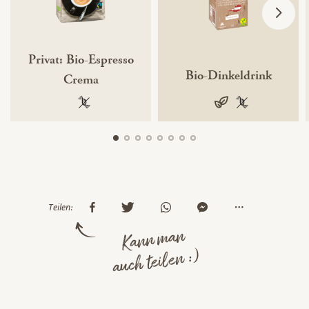
Privat: Bio-Espresso
Bio-Dinkeldrink
Crema
100 % gentechnikfrei
vegan
100 % gentechn
Teilen:
Kann man
auch teilen :)