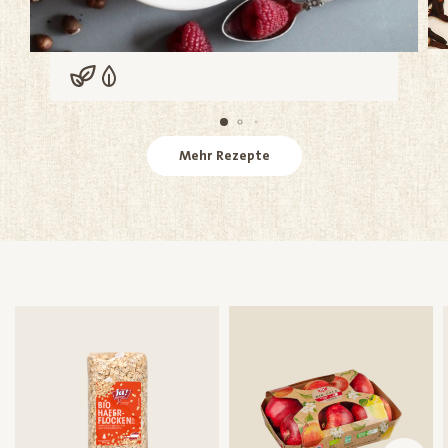
Vegan
Vegetarisch
Mehr Rezepte