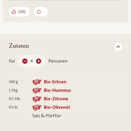
(
26
)
Zutaten
für
4
Personen
Bio-Erbsen
300
g
Bio-Hummus
1
Pkg.
Bio-Zitrone
0.5
Stk.
Bio-Olivenöl
0.5
EL
Salz & Pfeffer