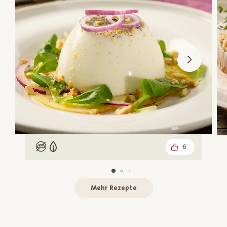
6
Low Carb
Vegetarisch
Mehr Rezepte