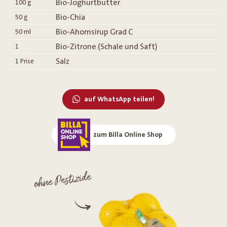
Bio-Joghurtbutter
100
g
Bio-Chia
50
g
Bio-Ahornsirup Grad C
50
ml
Bio-Zitrone (Schale und Saft)
1
Salz
1
Prise
auf WhatsApp teilen!
zum Billa Online Shop
ohne Pestizide