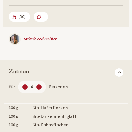
(
30
)
Melanie Zechmeister
Zutaten
für
4
Personen
Bio-Haferflocken
100
g
Bio-Dinkelmehl, glatt
100
g
Bio-Kokosflocken
100
g