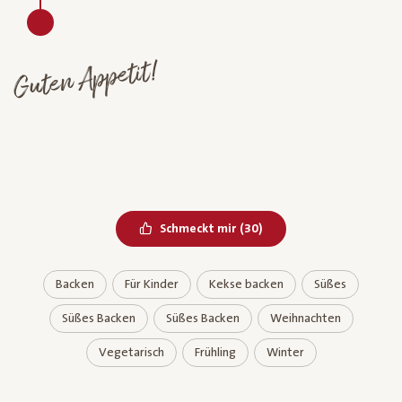
Guten Appetit!
Bereits geliked
Schmeckt mir
(
30
)
Backen
Für Kinder
Kekse backen
Süßes
Süßes Backen
Süßes Backen
Weihnachten
Vegetarisch
Frühling
Winter