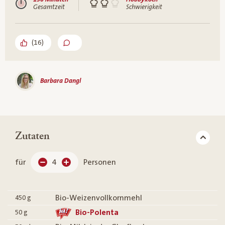
Gesamtzeit
Schwierigkeit
(
16
)
Barbara Dangl
Zutaten
für
4
Personen
Bio-Weizenvollkornmehl
450
g
Bio-Polenta
50
g