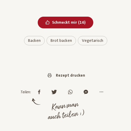
Bereits geliked
Schmeckt mir
(
16
)
Backen
Brot backen
Vegetarisch
Rezept drucken
Teilen:
Kann man
auch teilen :)