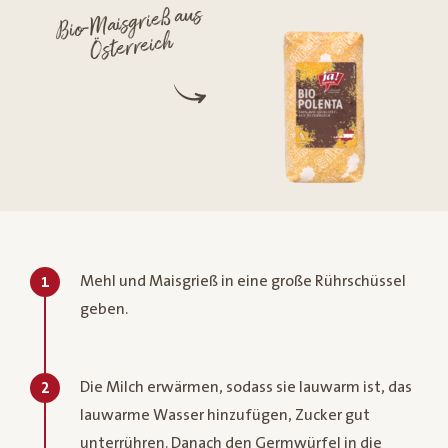
Bio-
Maisgrieß aus
Österreich
Mehl und Maisgrieß in eine große Rührschüssel
1
geben.
Die Milch erwärmen, sodass sie lauwarm ist, das
2
lauwarme Wasser hinzufügen, Zucker gut
unterrühren. Danach den Germwürfel in die