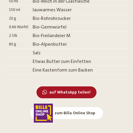
Bio-Milch in der Glasflasche
50
ml
lauwarmes Wasser
150
ml
Bio-Rohrohrzucker
20
g
Bio-Germwürfel
0.66
Würfel
Bio-Freilandeier M
2
Stk
Bio-Alpenbutter
80
g
Salz
Etwas Butter zum Einfetten
Eine Kastenform zum Backen
auf WhatsApp teilen!
zum Billa Online Shop