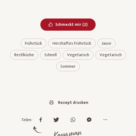
Bereits geliked
Schmeckt mir
(
2
)
Frühstück
Herzhaftes Frühstück
Jause
Restlküche
Schnell
Vegetarisch
Vegetarisch
Sommer
Rezept drucken
Teilen:
Kann man