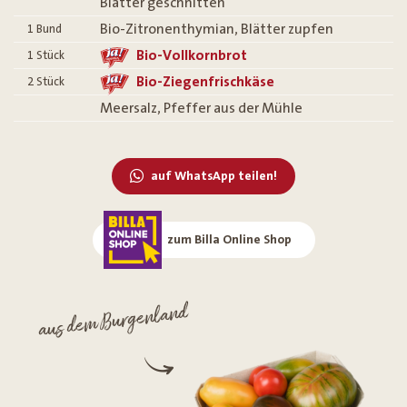
Blätter geschnitten
Bio-Zitronenthymian, Blätter zupfen
1
Bund
Bio-Vollkornbrot
1
Stück
Bio-Ziegenfrischkäse
2
Stück
Meersalz, Pfeffer aus der Mühle
auf WhatsApp teilen!
zum Billa Online Shop
aus dem Burgenland