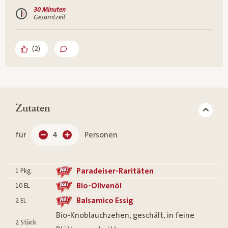
30 Minuten
Gesamtzeit
(
2
)
Zutaten
für
4
Personen
Paradeiser-Raritäten
1
Pkg.
Bio-Olivenöl
10
EL
Balsamico Essig
2
EL
Bio-Knoblauchzehen, geschält, in feine
2
Stück