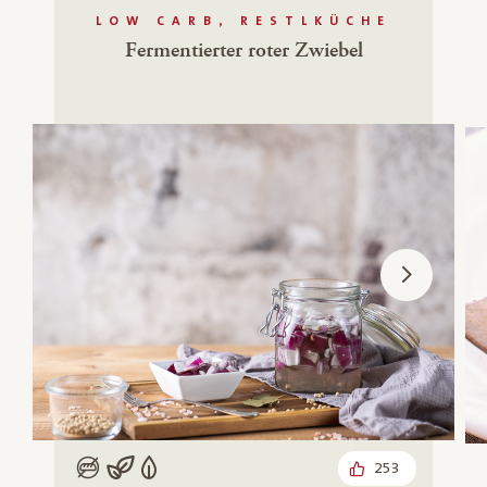
LOW CARB, RESTLKÜCHE
Fermentierter roter Zwiebel
253
Low Carb
Vegan
Vegetarisch