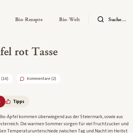
— Untermenü ausklappen
— Untermenü ausklappen
— Untermenü ausklap
Bio-Rezepte
Bio-Welt
Suche...
el rot Tasse
r
(
16
)
Kommentare (2)
s
Tipps
h Bio-Äpfel kommen überwiegend aus der Steiermark, sowie aus
österreich. Die warmen Sommer sorgen für viel Fruchtzucker und
ßen Temperaturunterschiede zwischen Tag und Nacht im Herbst