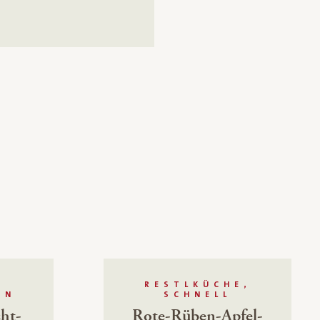
RESTLKÜCHE,
N
SCHNELL
cht-
Rote-Rüben-Apfel-