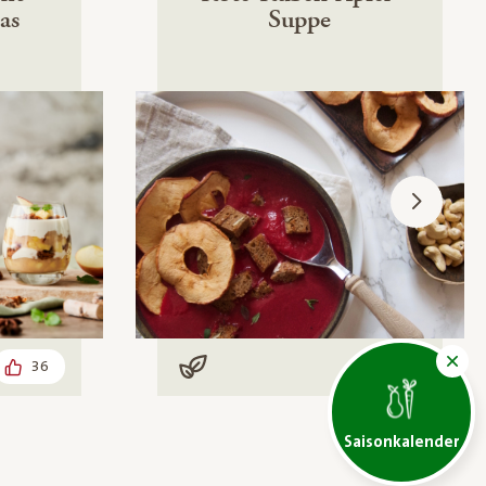
as
Suppe
36
16
Vegan
Saisonkalender