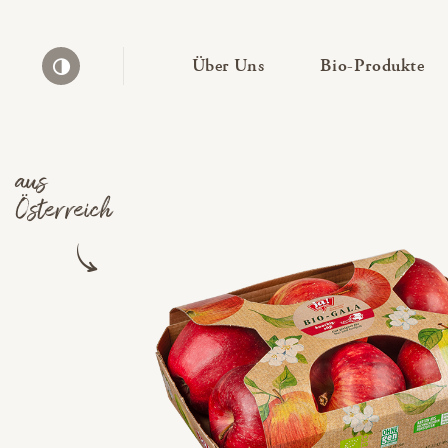
— Untermenü ausklapp
— 
Über Uns
Bio-Produkte
Kontrast erhöhen
aus
Österreich