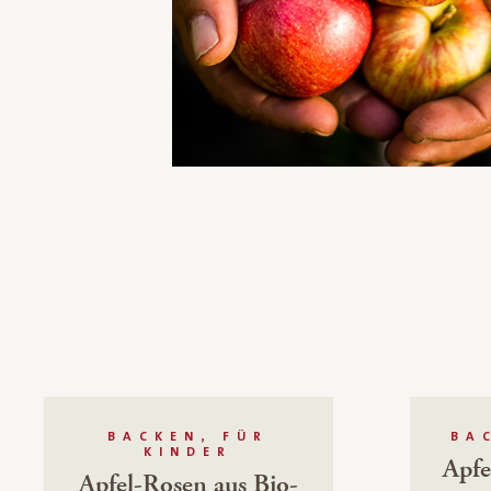
BACKEN, FÜR
BA
KINDER
Apfe
Apfel-Rosen aus Bio-