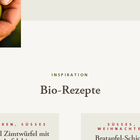
INSPIRATION
Bio-Rezepte
CKEN, SÜSSES
SÜSSES, W
EIHNACHTE
l Zimtwürfel mit
Bratapfel-Schi