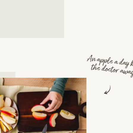
An apple a day 
the doctor away