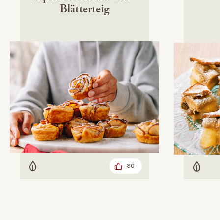
Blätterteig
80
Vegetarisch
Veget