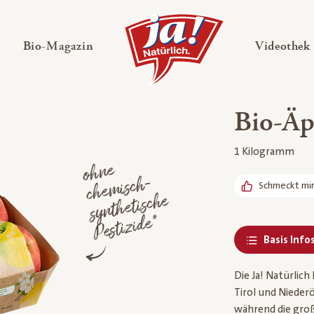
en
Untermenü ausklappen
— Untermenü ausklappen
Bio-Magazin
Videothek
Bio-Äpf
1 Kilogramm
o
h
ne
c
he
misc
sy
nt
hetisc
Pestizi
h-
Schmeckt mi
he
de*
Basis Info
Die Ja! Natürlic
Tirol und Nieder
während die gro