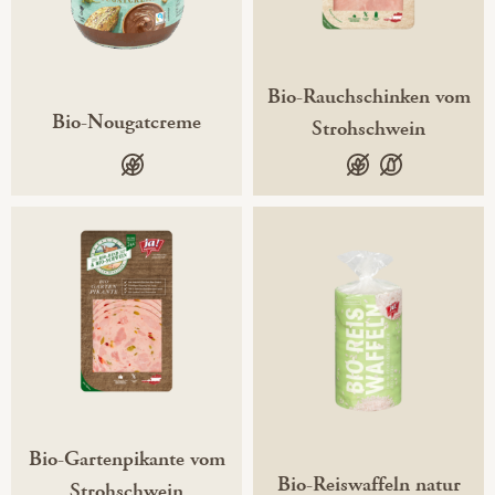
Bio-Rauchschinken vom
Bio-Nougatcreme
Strohschwein
glutenfrei
glutenfrei
laktosefrei
Bio-Gartenpikante vom
Bio-Reiswaffeln natur
Strohschwein