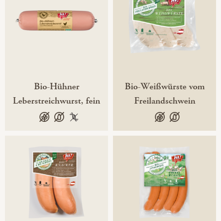
Bio-Hühner
Bio-Weißwürste vom
Leberstreichwurst, fein
Freilandschwein
glutenfrei
laktosefrei
100 % gentechnikfrei
glutenfrei
laktosefrei