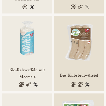
glutenfrei
100 % gentechnikfrei
glutenfrei
vegan
100 % gente
Bio-Reiswaffeln mit
Bio-Kalbsbratwürstel
Meersalz
glutenfrei
vegan
100 % gentechnikfrei
glutenfrei
laktosefrei
100 % gente