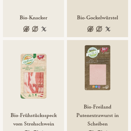
Bio-Knacker
Bio-Gockelwürstel
glutenfrei
laktosefrei
100 % gentechnikfrei
glutenfrei
laktosefrei
100 % gente
Bio-Freiland
Bio-Frühstücksspeck
Putenextrawurst in
vom Strohschwein
Scheiben