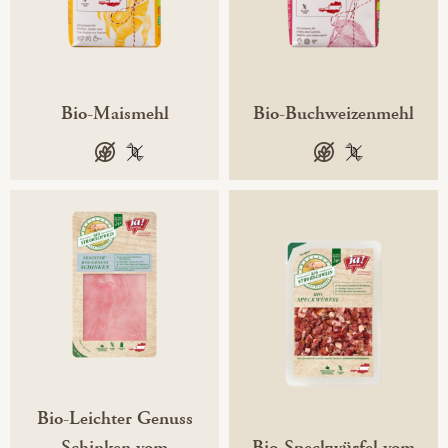
Bio-Maismehl
Bio-Buchweizenmehl
glutenfrei
100 % gentechnikfrei
glutenfrei
100 % gentech
Bio-Leichter Genuss
Schinken vom
Bio-Speckwürfel vom