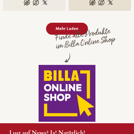
glutenfrei
laktosefrei
100 % gentechnikfrei
glutenfrei
laktosefrei
100 % gente
Mehr Laden
Finde alle Produkte
im Billa Online Shop
Lust auf News? Ja! Natürlich!