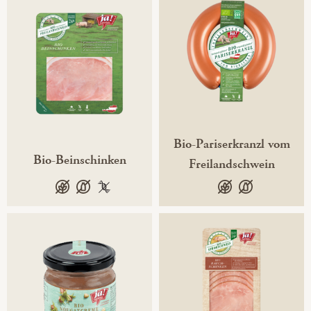
Bio-Pariserkranzl vom
Bio-Beinschinken
Freilandschwein
glutenfrei
laktosefrei
100 % gentechnikfrei
glutenfrei
laktosefrei