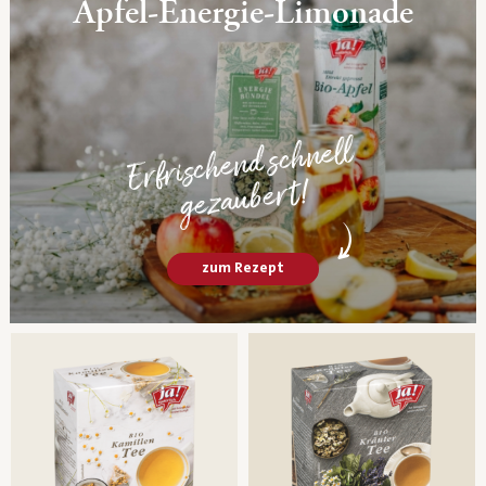
Apfel-Energie-Limonade
Erfrischend schnell
gezaubert!
zum Rezept