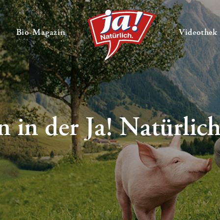
en
Untermenü ausklappen
— Untermenü ausklappen
Bio-Magazin
Videothek
in der Ja! Natürlic