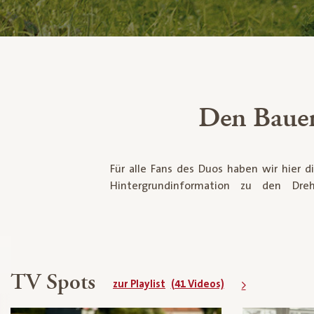
Den Bauer
Für alle Fans des Duos haben wir hier
gesammelt. Außerdem lüften wir die Frag
Hintergrundinformation zu den Dre
TV Spots
zur Playlist
(41 Videos)