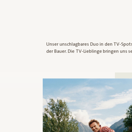
Unser unschlagbares Duo in den TV-Spots
Bio-Landwirtschaft und Lebensmittel so
der Bauer. Die TV-Lieblinge bringen uns 