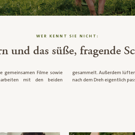
WER KENNT SIE NICHT:
n und das süße, fragende Sc
 die gemeinsamen Filme sowie
e, was mit den rosa TV-Stars
harbeiten mit den beiden
nach dem Dreh eigentlich pass