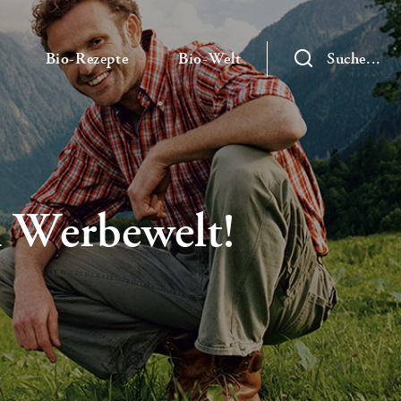
— Untermenü ausklappen
— Untermenü ausklappen
— Untermenü ausklap
Bio-Rezepte
Bio-Welt
Suche...
h Werbewelt!