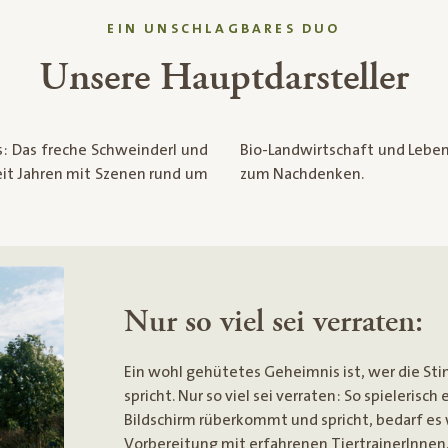
EIN UNSCHLAGBARES DUO
Unsere Hauptdarsteller
: Das freche Schweinderl und
wohl zum Schmunzeln als auch
seit Jahren mit Szenen rund um
zum Nachdenken.
Nur so viel sei verraten:
Ein wohl gehütetes Geheimnis ist, wer die S
spricht. Nur so viel sei verraten: So spielerisc
Bildschirm rüberkommt und spricht, bedarf e
Vorbereitung mit erfahrenen TiertrainerInnen.