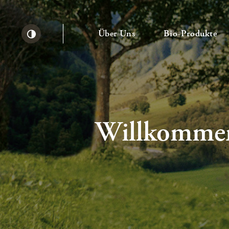
— Untermenü ausklapp
— 
Über Uns
Bio-Produkte
Kontrast erhöhen
Willkommen 