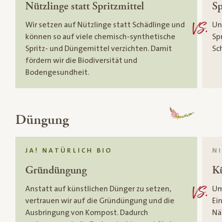
Nützlinge statt Spritzmittel
Sp
Wir setzen auf Nützlinge statt Schädlinge und
Un
VS.
können so auf viele chemisch-synthetische
Sp
Spritz- und Düngemittel verzichten. Damit
Sc
fördern wir die Biodiversität und
Bodengesundheit.
Düngung
JA! NATÜRLICH BIO
N
Gründüngung
Kü
Anstatt auf künstlichen Dünger zu setzen,
Um
VS.
vertrauen wir auf die Gründüngung und die
Ei
Ausbringung von Kompost. Dadurch
Nä