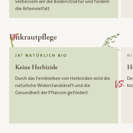
verbessern wir die Bodenstruktur und fördern
die Artenvielfalt.
Unkrautpflege
JA! NATÜRLICH BIO
N
Keine Herbizide
He
Durch das Fernbleiben von Herbiziden wird die
Der
VS.
natürliche Widerstandskraft und die
bi
Gesundheit der Pflanzen gefördert.