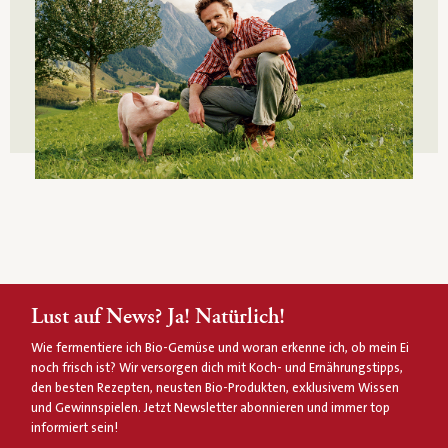
Lust auf News? Ja! Natürlich!
Wie fermentiere ich Bio-Gemüse und woran erkenne ich, ob mein Ei
noch frisch ist? Wir versorgen dich mit Koch- und Ernährungstipps,
den besten Rezepten, neusten Bio-Produkten, exklusivem Wissen
und Gewinnspielen. Jetzt Newsletter abonnieren und immer top
informiert sein!