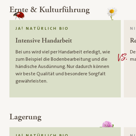
Ernte & Kulturführung
JA! NATÜRLICH BIO
N
Intensive Handarbeit
Re
Bei uns wird viel per Handarbeit erledigt, wie
De
VS.
zum Beispiel die Bodenbearbeitung und die
ma
händische Ausdünnung. Nur dadurch können
wir beste Qualität und besondere Sorgfalt
gewährleisten.
Lagerung
JA! NATÜRLICH BIO
N