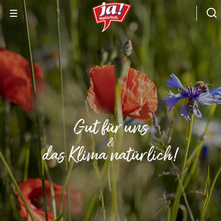
Gut für uns
&
das Klima natürlich!