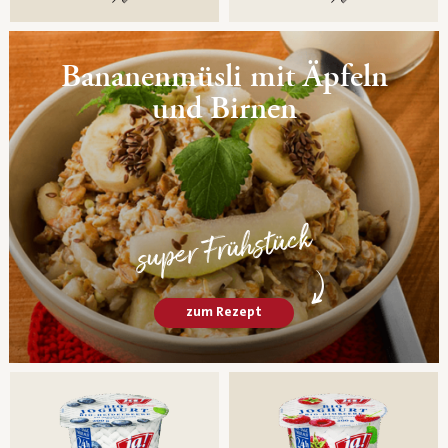
Bananenmüsli mit Äpfeln
und Birnen
super Frühstück
zum Rezept