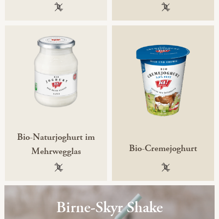
100 % gentechnikfrei
100 % gentechni
Bio-Naturjoghurt im
Bio-Cremejoghurt
Mehrwegglas
100 % gentechnikfrei
100 % gentechni
Birne-Skyr Shake