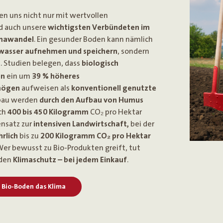
en uns nicht nur mit wertvollen
nd auch unsere
wichtigsten Verbündeten im
imawandel
. Ein gesunder Boden kann nämlich
asser aufnehmen und speichern
, sondern
n
. Studien belegen, dass
biologisch
en
ein um
39 % höheres
mögen
aufweisen als
konventionell genutzte
bau werden
durch den Aufbau von Humus
ch
400 bis 450 Kilogramm
CO₂ pro Hektar
nsatz zur
intensiven Landwirtschaft,
bei der
rlich
bis zu
200 Kilogramm CO₂ pro Hektar
er bewusst zu Bio-Produkten greift, tut
 den
Klimaschutz – bei jedem Einkauf
.
 Bio-Boden das Klima