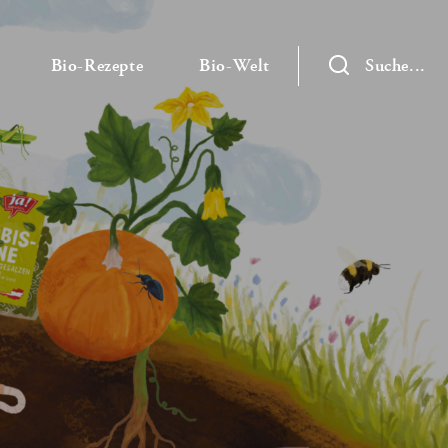
— Untermenü ausklappen
— Untermenü ausklappen
— Untermenü ausklap
Bio-Rezepte
Bio-Welt
Suche...