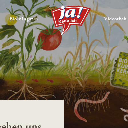
en
Untermenü ausklappen
— Untermenü ausklappen
Bio-Magazin
Videothek
ehen uns