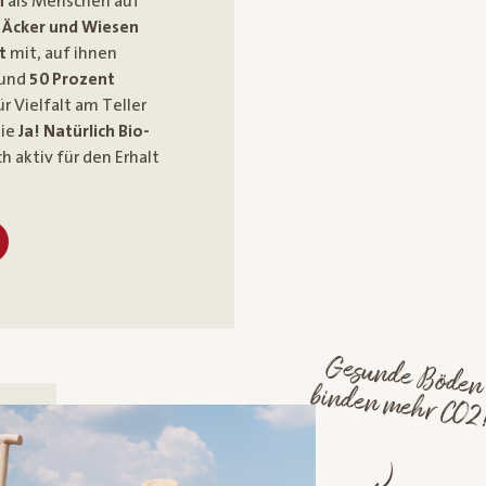
n
als Menschen auf
 Äcker und Wiesen
t
mit, auf ihnen
und
50 Prozent
r Vielfalt am Teller
die
Ja! Natürlich Bio-
ch aktiv für den Erhalt
Gesunde Böden
binden mehr CO2