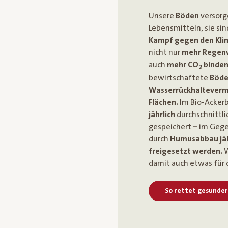
Unsere
Böden
versorg
Lebensmitteln, sie si
Kampf gegen den Kl
nicht nur
mehr Regenw
auch
mehr CO
binde
2
bewirtschaftete
Böd
Wasserrückhaltever
Flächen.
Im Bio-Acker
jährlich
durchschnittli
gespeichert
–
im Gege
durch
Humusabbau jäh
freigesetzt werden.
W
damit auch etwas für
So rettet gesunder