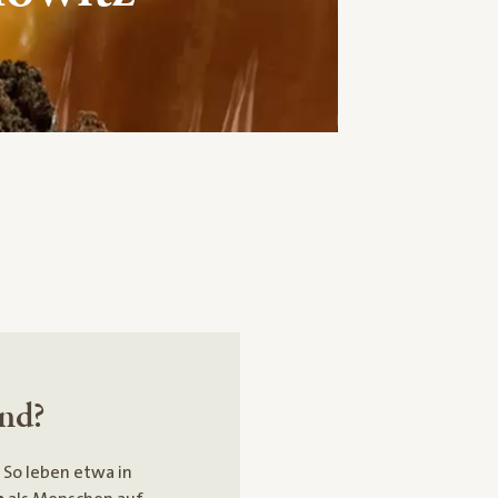
nd?
.
So leben etwa in