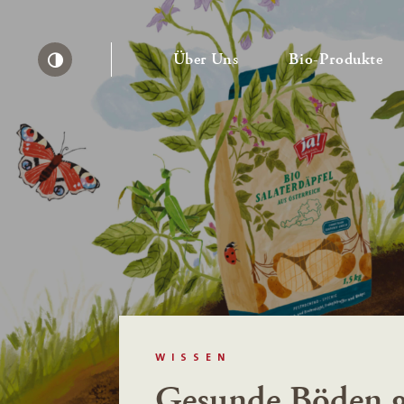
— Untermenü ausklapp
— 
Über Uns
Bio-Produkte
Kontrast erhöhen
WISSEN
Gesunde Böden g