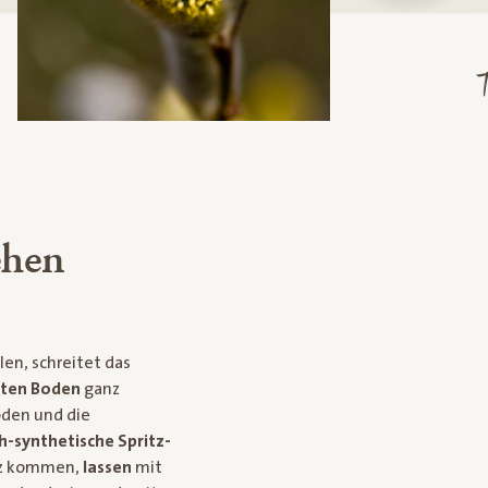
T
ehen
len, schreitet das
kten Boden
ganz
öden und die
-synthetische Spritz-
atz kommen,
lassen
mit