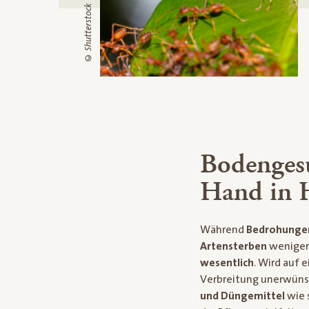
© Shutterstock
Bodengesu
Hand in 
Während
Bedrohungen
Artensterben
weniger 
wesentlich
. Wird auf 
Verbreitung unerwünsc
und Düngemittel
wie 