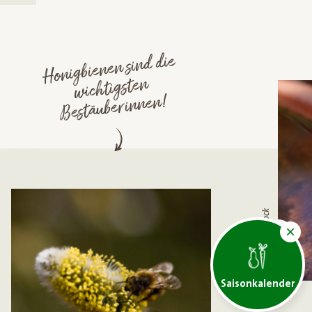
Honigbienen sind die
wichtigsten
Bestäuberinnen!
© Adobe Stock
Saisonkalender