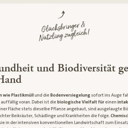
Glücksbringer &
Nützling zugleich!
ndheit und Biodiversität g
Hand
 wie Plastikmüll
und die
Bodenversiegelung
sofort ins Auge fal
auffällig voran. Dabei ist die
biologische Vielfalt für
einen
inta
einer Fläche stets dieselbe Pflanze angebaut, sind ausgelaugte B
hter Beikräuter, Schädlinge und Krankheiten die Folge.
Chemisch
sie in der intensiven konventionellen Landwirtschaft zum Eins