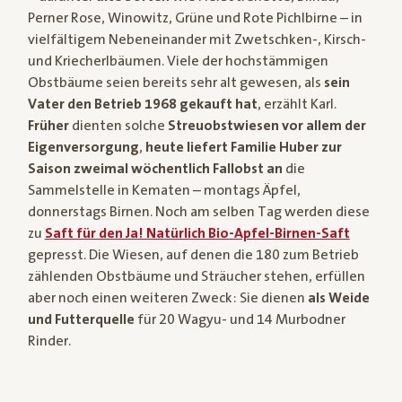
Perner Rose, Winowitz, Grüne und Rote Pichlbirne – in
vielfältigem Nebeneinander mit Zwetschken-, Kirsch-
und Kriecherlbäumen. Viele der hochstämmigen
Obstbäume seien bereits sehr alt gewesen, als
sein
Vater den Betrieb 1968 gekauft hat
, erzählt Karl.
Früher
dienten solche
Streuobstwiesen vor allem der
Eigenversorgung
,
heute liefert Familie Huber zur
Saison zweimal wöchentlich Fallobst an
die
Sammelstelle in Kematen – montags Äpfel,
donnerstags Birnen. Noch am selben Tag werden diese
zu
Saft für den Ja! Natürlich Bio-Apfel-Birnen-Saft
gepresst. Die Wiesen, auf denen die 180 zum Betrieb
zählenden Obstbäume und Sträucher stehen, erfüllen
aber noch einen weiteren Zweck: Sie dienen
als Weide
und Futterquelle
für 20 Wagyu- und 14 Murbodner
Rinder.