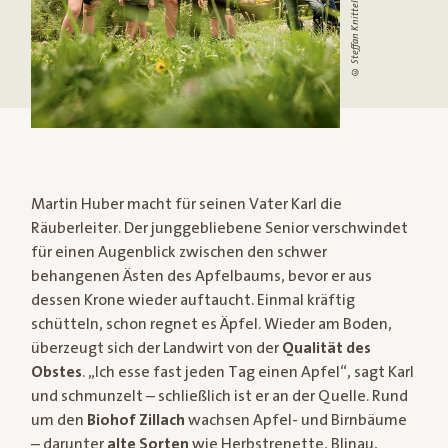
© Steffan Knittel
Martin Huber macht für seinen Vater Karl die
Räuberleiter. Der junggebliebene Senior verschwindet
für einen Augenblick zwischen den schwer
behangenen Ästen des Apfelbaums, bevor er aus
dessen Krone wieder auftaucht. Einmal kräftig
schütteln, schon regnet es Äpfel. Wieder am Boden,
überzeugt sich der Landwirt von der
Qualität des
Obstes
. „Ich esse fast jeden Tag einen Apfel“, sagt Karl
und schmunzelt – schließlich ist er an der Quelle. Rund
um den
Biohof Zillach
wachsen Apfel- und Birnbäume
– darunter
alte Sorten
wie Herbstrenette, Blinau,