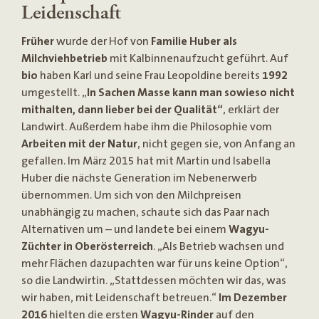
Leidenschaft
Früher
wurde der Hof von
Familie Huber als
Milchviehbetrieb
mit Kalbinnenaufzucht geführt. Auf
bio
haben Karl und seine Frau Leopoldine bereits
1992
umgestellt. „
In Sachen Masse kann man sowieso nicht
mithalten, dann lieber bei der Qualität“
, erklärt der
Landwirt. Außerdem habe ihm die Philosophie vom
Arbeiten mit der Natur
, nicht gegen sie, von Anfang an
gefallen. Im März 2015 hat mit Martin und Isabella
Huber die nächste Generation im Nebenerwerb
übernommen. Um sich von den Milchpreisen
unabhängig zu machen, schaute sich das Paar nach
Alternativen um – und landete bei einem
Wagyu-
Züchter in Oberösterreich
. „Als Betrieb wachsen und
mehr Flächen dazupachten war für uns keine Option“,
so die Landwirtin. „Stattdessen möchten wir das, was
wir haben, mit Leidenschaft betreuen.“
Im Dezember
2016
hielten die ersten
Wagyu-Rinder
auf den