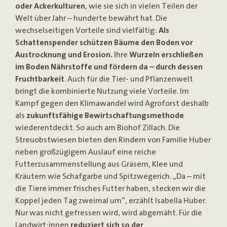
oder Ackerkulturen
, wie sie sich in vielen Teilen der
Welt über Jahr – hunderte bewährt hat. Die
wechselseitigen Vorteile sind vielfältig:
Als
Schattenspender schützen Bäume den Boden vor
Austrocknung und Erosion.
Ihre
Wurzeln erschließen
im Boden Nährstoffe und fördern da – durch dessen
Fruchtbarkeit
. Auch für die Tier- und Pflanzenwelt
bringt die kombinierte Nutzung viele Vorteile. Im
Kampf gegen den Klimawandel wird Agroforst deshalb
als
zukunftsfähige Bewirtschaftungsmethode
wiederentdeckt. So auch am Biohof Zillach. Die
Streuobstwiesen bieten den Rindern von Familie Huber
neben großzügigem Auslauf eine reiche
Futterzusammenstellung aus Gräsern, Klee und
Kräutern wie Schafgarbe und Spitzwegerich. „Da – mit
die Tiere immer frisches Futter haben, stecken wir die
Koppel jeden Tag zweimal um“, erzählt Isabella Huber.
Nur was nicht gefressen wird, wird abgemäht. Für die
Landwirt:innen
reduziert sich so der