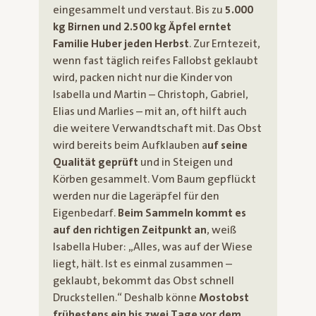
eingesammelt und verstaut. Bis zu
5.000
kg Birnen und 2.500 kg Äpfel erntet
Familie Huber jeden Herbst
. Zur Erntezeit,
wenn fast täglich reifes Fallobst geklaubt
wird, packen nicht nur die Kinder von
Isabella und Martin – Christoph, Gabriel,
Elias und Marlies – mit an, oft hilft auch
die weitere Verwandtschaft mit. Das Obst
wird bereits beim Aufklauben a
uf seine
Qualität geprüft
und in Steigen und
Körben gesammelt. Vom Baum gepflückt
werden nur die Lageräpfel für den
Eigenbedarf.
Beim Sammeln kommt es
auf den richtigen Zeitpunkt an
, weiß
Isabella Huber: „Alles, was auf der Wiese
liegt, hält. Ist es einmal zusammen –
geklaubt, bekommt das Obst schnell
Druckstellen.“ Deshalb könne
Mostobst
frühestens ein bis zwei Tage vor dem