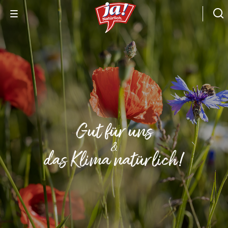
Gut für uns
&
das Klima natürlich!