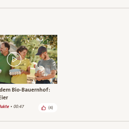
 dem Bio-Bauernhof:
Eier
dukte
00:47
(4)