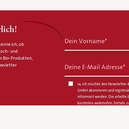
lich!
Dein Vorname
*
enne ich, ob
 Koch- und
n Bio-Produkten,
ewsletter
Deine E-Mail Adresse
*
Ja, ich möchte den Newsletter d
GmbH abonnieren und regelmäßi
informiert werden. Die erteilte 
kostenlos widerrufen. Details z
Natürlich finden Sie in der
Daten
Felder mit * sind Pflichtfelder.