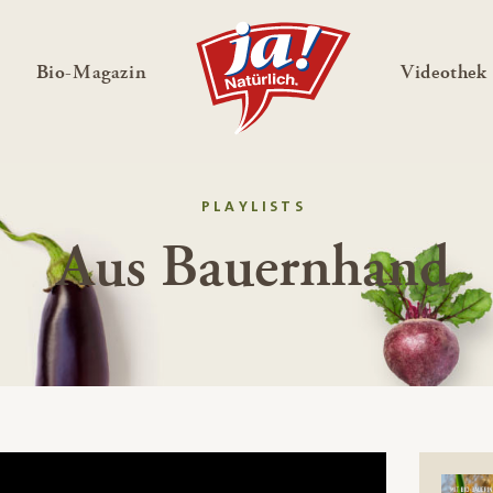
en
Untermenü ausklappen
— Untermenü ausklappen
Bio-Magazin
Videothek
PLAYLISTS
Aus Bauernhand