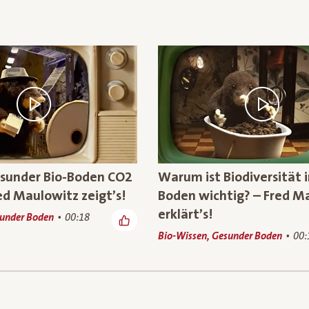
esunder Bio-Boden CO2
Warum ist Biodiversität 
ed Maulowitz zeigt’s!
Boden wichtig? – Fred M
erklärt’s!
sunder Boden
00:18
Bio-Wissen, Gesunder Boden
00: