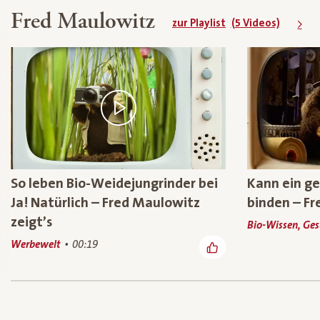
Fred Maulowitz
zur Playlist
(5 Videos)
So leben Bio-Weidejungrinder bei
Kann ein g
Ja! Natürlich – Fred Maulowitz
binden – Fr
zeigt’s
Bio-Wissen, Ge
Werbewelt
00:19