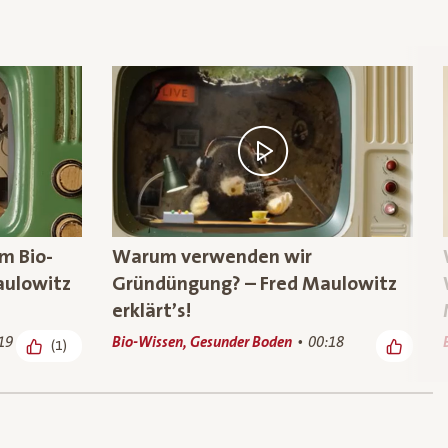
im Bio-
Warum verwenden wir
aulowitz
Gründüngung? – Fred Maulowitz
erklärt’s!
19
Bio-Wissen, Gesunder Boden
00:18
(1)