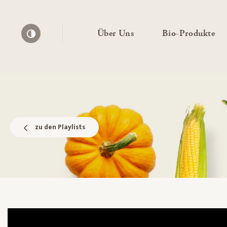
— Untermenü ausklapp
— 
Über Uns
Bio-Produkte
Kontrast erhöhen
zu den Playlists