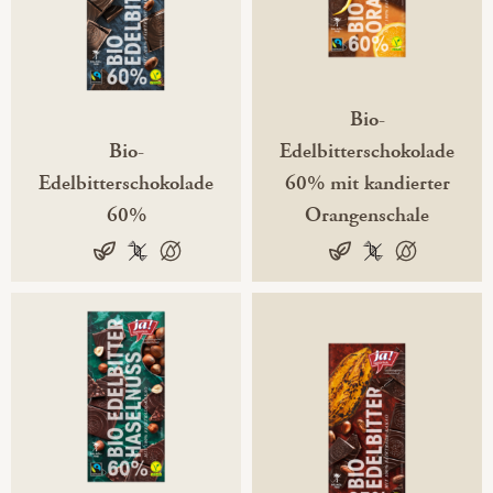
Bio-
Bio-
Edelbitterschokolade
Edelbitterschokolade
60% mit kandierter
60%
Orangenschale
100% pflanzlich
vegan
100 % gentechnikfrei
100 % palmölfrei
vegan
100 % gentechni
100 % palmöl