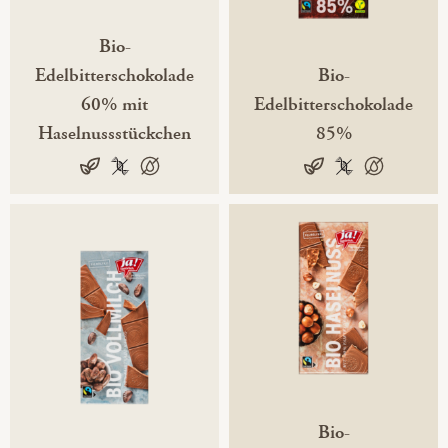
Bio-
Edelbitterschokolade
Bio-
60% mit
Edelbitterschokolade
Haselnussstückchen
85%
vegan
100 % gentechnikfrei
100 % palmölfrei
100% pflanzlich
vegan
100 % gentechni
100 % palmö
Bio-