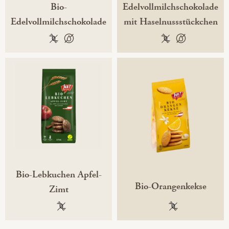
Bio-
Edelvollmilchschokolade
Edelvollmilchschokolade
mit Haselnussstückchen
100 % gentechnikfrei
100 % palmölfrei
100 % gentechnikf
100 % palmölfr
Bio-Lebkuchen Apfel-
Bio-Orangenkekse
Zimt
100 % gentechnikfrei
100 % gentechni