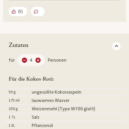
(
5
)
Zutaten
für
4
Personen
Für die Kokos-Roti:
ungesüßte Kokosraspeln
50
g
lauwarmes Wasser
175
ml
Weizenmehl (Type W700 glatt)
250
g
Salz
1
TL
Pflanzenöl
1
EL