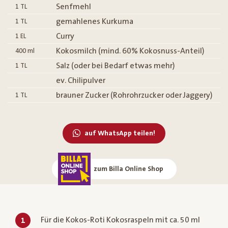
Senfmehl
1
TL
gemahlenes Kurkuma
1
TL
Curry
1
EL
Kokosmilch (mind. 60% Kokosnuss-Anteil)
400
ml
Salz (oder bei Bedarf etwas mehr)
1
TL
ev. Chilipulver
brauner Zucker (Rohrohrzucker oder Jaggery)
1
TL
auf WhatsApp teilen!
zum Billa Online Shop
Für die Kokos-Roti Kokosraspeln mit ca. 50 ml
1