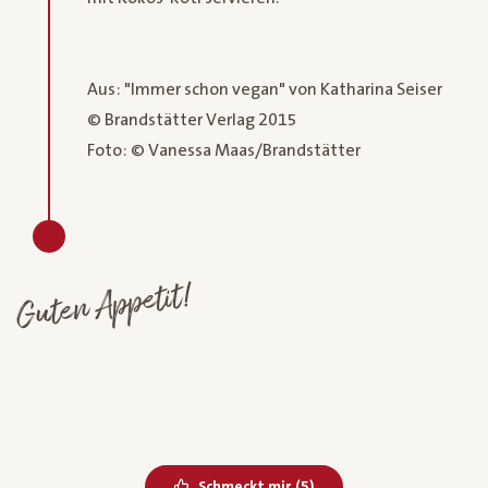
Aus: "Immer schon vegan" von Katharina Seiser
© Brandstätter Verlag 2015
Foto: © Vanessa Maas/Brandstätter
Guten Appetit!
Bereits geliked
Schmeckt mir
(
5
)