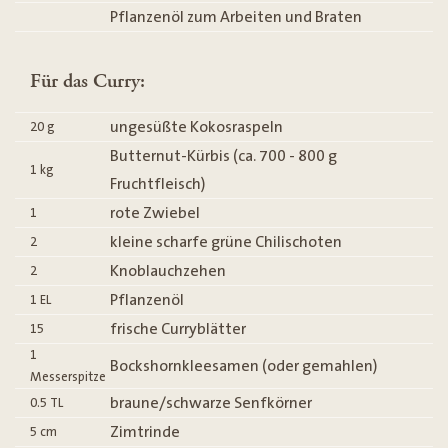
Pflanzenöl zum Arbeiten und Braten
Für das Curry:
ungesüßte Kokosraspeln
20
g
Butternut-Kürbis (ca. 700 - 800 g
1
kg
Fruchtfleisch)
rote Zwiebel
1
kleine scharfe grüne Chilischoten
2
Knoblauchzehen
2
Pflanzenöl
1
EL
frische Curryblätter
15
1
Bockshornkleesamen (oder gemahlen)
Messerspitze
braune/schwarze Senfkörner
0.5
TL
Zimtrinde
5
cm