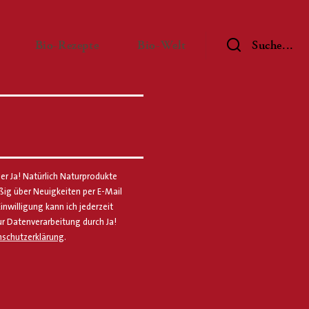
— Untermenü ausklappen
— Untermenü ausklappen
— Untermenü ausklap
Bio-Rezepte
Bio-Welt
Suche...
er Ja! Natürlich Naturprodukte
g über Neuigkeiten per E-Mail
Einwilligung kann ich jederzeit
ur Datenverarbeitung durch Ja!
schutzerklärung
.