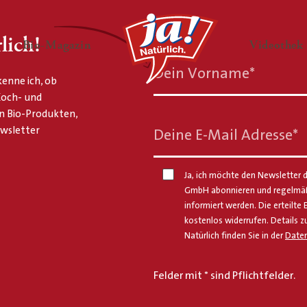
lich!
en
Untermenü ausklappen
— Untermenü ausklappen
Bio-Magazin
Videothek
Dein Vorname
*
enne ich, ob
 Koch- und
n Bio-Produkten,
ewsletter
Deine E-Mail Adresse
*
Ja, ich möchte den Newsletter d
GmbH abonnieren und regelmäßi
informiert werden. Die erteilte 
kostenlos widerrufen. Details z
Natürlich finden Sie in der
Daten
Felder mit * sind Pflichtfelder.