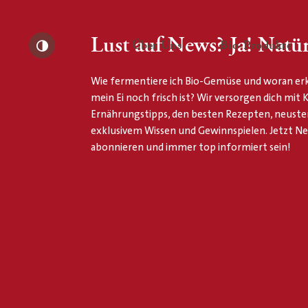
Lust auf News? Ja! Natür
— Untermenü ausklapp
— 
Über Uns
Bio-Produkte
Kontrast erhöhen
Wie fermentiere ich Bio-Gemüse und woran erk
mein Ei noch frisch ist? Wir versorgen dich mit
Ernährungstipps, den besten Rezepten, neuste
exklusivem Wissen und Gewinnspielen. Jetzt N
abonnieren und immer top informiert sein!