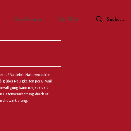
— Untermenü ausklappen
— Untermenü ausklappen
— Untermenü ausklap
Bio-Rezepte
Bio-Welt
Suche...
er Ja! Natürlich Naturprodukte
g über Neuigkeiten per E-Mail
Einwilligung kann ich jederzeit
ur Datenverarbeitung durch Ja!
schutzerklärung
.