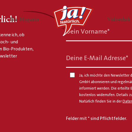
lich!
en
Untermenü ausklappen
— Untermenü ausklappen
Bio-Magazin
Videothek
Dein Vorname
*
enne ich, ob
 Koch- und
n Bio-Produkten,
ewsletter
Deine E-Mail Adresse
*
Ja, ich möchte den Newsletter d
GmbH abonnieren und regelmäßi
informiert werden. Die erteilte 
kostenlos widerrufen. Details z
Natürlich finden Sie in der
Daten
Felder mit * sind Pflichtfelder.