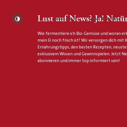
Lust auf News? Ja! Natür
— Untermenü ausklapp
— 
Über Uns
Bio-Produkte
Kontrast erhöhen
Wie fermentiere ich Bio-Gemüse und woran erk
mein Ei noch frisch ist? Wir versorgen dich mit
Ernährungstipps, den besten Rezepten, neuste
exklusivem Wissen und Gewinnspielen. Jetzt N
abonnieren und immer top informiert sein!