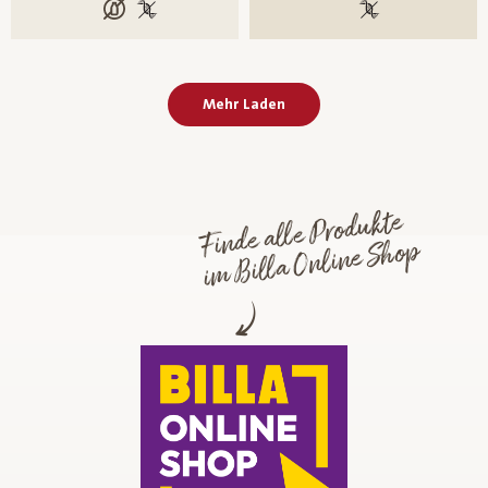
laktosefrei
100 % gentechnikfrei
100 % gentechni
Mehr Laden
Finde alle Produkte
im Billa Online Shop