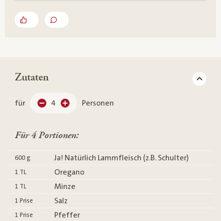
Zutaten
für
4
Personen
Für 4 Portionen:
Ja! Natürlich Lammfleisch (z.B. Schulter)
600
g
Oregano
1
TL
Minze
1
TL
Salz
1
Prise
Pfeffer
1
Prise