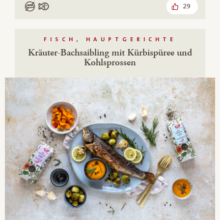
29
Low Carb
Mit Fisch
FISCH, HAUPTGERICHTE
Kräuter-Bachsaibling mit Kürbispüree und
Kohlsprossen