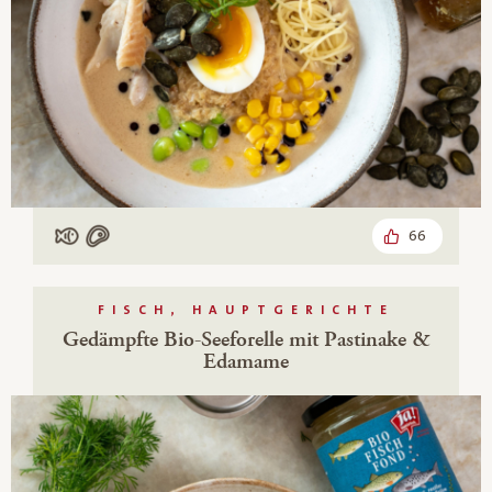
66
Mit Fisch
Mit Fleisch
FISCH, HAUPTGERICHTE
Gedämpfte Bio-Seeforelle mit Pastinake &
Edamame