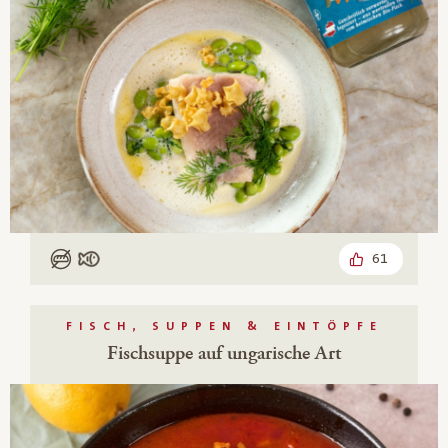
61
Low Carb
Mit Fisch
FISCH, SUPPEN & EINTÖPFE
Fischsuppe auf ungarische Art