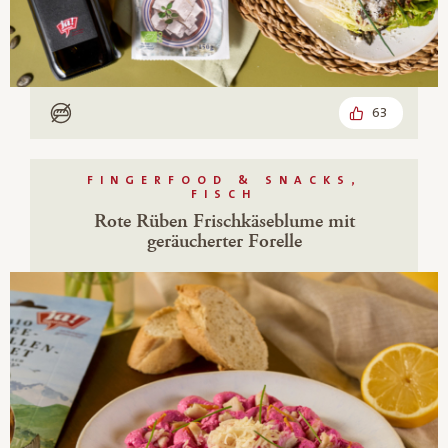
63
Low Carb
FINGERFOOD & SNACKS,
FISCH
Rote Rüben Frischkäseblume mit
geräucherter Forelle