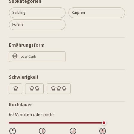
Subkategorien
Saibling
Karpfen
Forelle
Ernährungsform
Low Carb
Schwierigkeit
das kann jeder
Hobbykoch
Hobbykoch
Fortgeschritten
Fortgeschritten
Fortgeschritten
Kochdauer
60 Minuten oder mehr