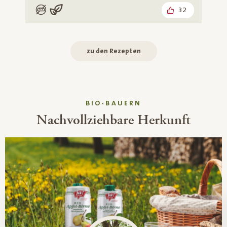
32
Low Carb
Vegan
zu den Rezepten
BIO-BAUERN
Nachvollziehbare Herkunft