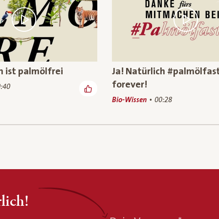
h ist palmölfrei
Ja! Natürlich #palmölfas
forever!
:40
Bio-Wissen
00:28
lich!