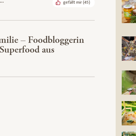
gefällt mir
(
45
)
milie – Foodbloggerin
-Superfood aus