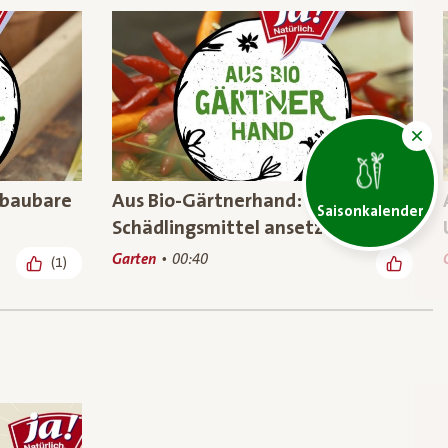
bbaubare
Aus Bio-Gärtnerhand: Bio-
Saisonkalender
Schädlingsmittel ansetzen
Garten
00:40
(1)