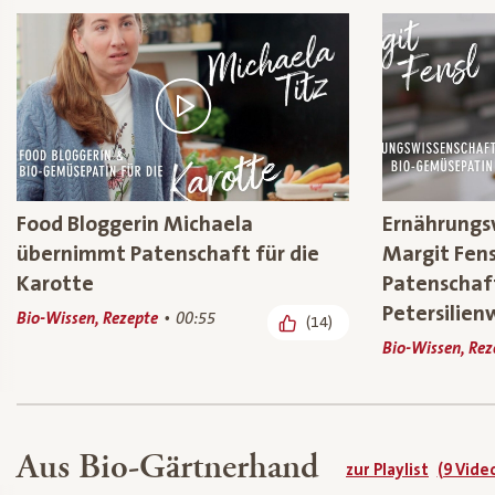
Food Bloggerin Michaela
Ernährungs
übernimmt Patenschaft für die
Margit Fen
Karotte
Patenschaft
Petersilien
Bio-Wissen, Rezepte
00:55
(14)
Bio-Wissen, Rez
Aus Bio-Gärtnerhand
zur Playlist
(9 Vide