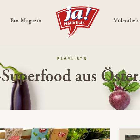
en
Untermenü ausklappen
— Untermenü ausklappen
Bio-Magazin
Videothek
PLAYLISTS
-Superfood aus Öster