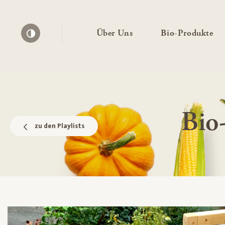
— Untermenü ausklapp
— 
Über Uns
Bio-Produkte
Kontrast erhöhen
Bio
zu den Playlists