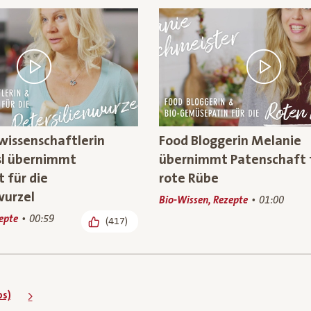
wissenschaftlerin
Food Bloggerin Melanie
sl übernimmt
übernimmt Patenschaft f
 für die
rote Rübe
wurzel
Bio-Wissen, Rezepte
01:00
epte
00:59
(417)
os)