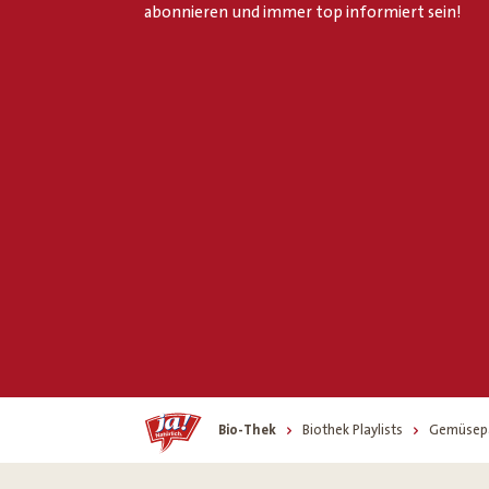
abonnieren und immer top informiert sein!
Home
Bio-Thek
Biothek Playlists
Gemüsepa