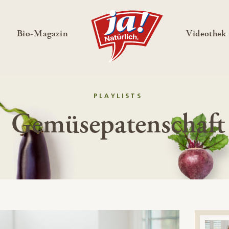
en
Untermenü ausklappen
— Untermenü ausklappen
Bio-Magazin
Videothek
PLAYLISTS
Gemüsepatenschaft