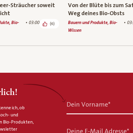
eer-Sträucher soweit
Von der Blüte bis zum Sa
icht
Weg deines Bio-Obsts
ukte, Bio-
03:00
Bauern und Produkte, Bio-
03
(6)
Wissen
lich!
Dein Vorname
*
enne ich, ob
 Koch- und
n Bio-Produkten,
ewsletter
Deine E-Mail Adresse
*