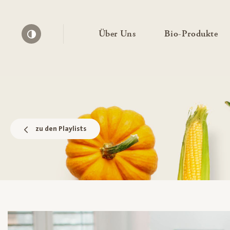
— Untermenü ausklapp
— 
Über Uns
Bio-Produkte
Kontrast erhöhen
zu den Playlists