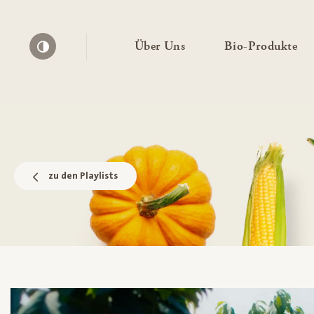
— Untermenü ausklapp
— 
Über Uns
Bio-Produkte
Kontrast erhöhen
zu den Playlists