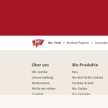
Home
Bio-Thek
Biothek Playlists
Gesunder
Über uns
Bio-Produkte
Wir sind Bio
Neu
Unsere Haltung
Bio-Brot & Bio-Gebäck
Meilensteine
Für Baby & Kind
Wofür wir stehen
Bio-Garten
Qualität
Bio-Getränke
Wer wir sind
Bio-Speisekammer
Unsere Bio-Bauern
Bio-Kühlprodukte