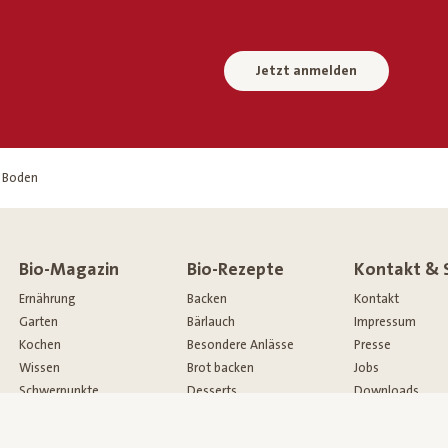
Jetzt anmelden
 Boden
Bio-Magazin
Bio-Rezepte
Kontakt & 
Ernährung
Backen
Kontakt
Garten
Bärlauch
Impressum
Kochen
Besondere Anlässe
Presse
Wissen
Brot backen
Jobs
Schwerpunkte
Desserts
Downloads
Events
Eis Kreationen
Gewinnspiele
Ente
Newsletter Anm