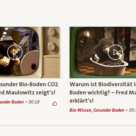
esunder Bio-Boden CO2
Warum ist Biodiversität 
ed Maulowitz zeigt’s!
Boden wichtig? – Fred M
erklärt’s!
sunder Boden
00:18
Bio-Wissen, Gesunder Boden
00: