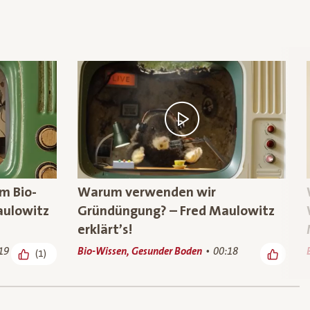
im Bio-
Warum verwenden wir
aulowitz
Gründüngung? – Fred Maulowitz
erklärt’s!
19
Bio-Wissen, Gesunder Boden
00:18
(1)