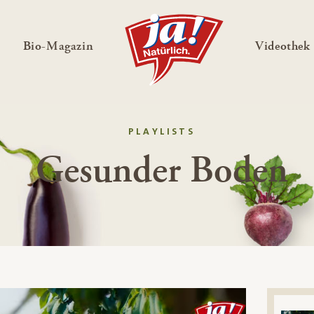
en
Untermenü ausklappen
— Untermenü ausklappen
Bio-Magazin
Videothek
PLAYLISTS
Gesunder Boden