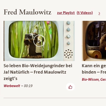
Fred Maulowitz
zur Playlist
(5 Videos)
So leben Bio-Weidejungrinder bei
Kann ein g
Ja! Natürlich – Fred Maulowitz
binden – Fr
zeigt’s
Bio-Wissen, Ge
Werbewelt
00:19