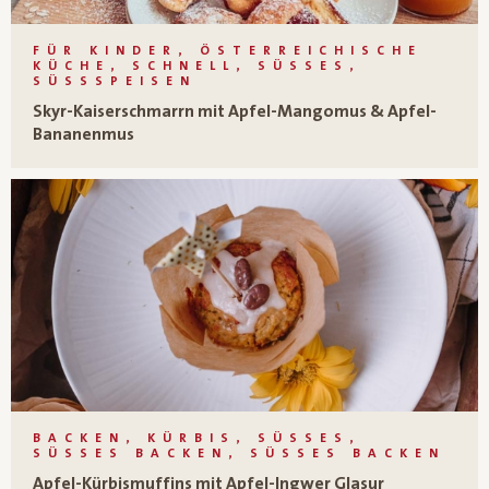
FÜR KINDER, ÖSTERREICHISCHE
KÜCHE, SCHNELL, SÜSSES, S
ÜSSSPEISEN
Skyr-Kaiserschmarrn mit Apfel-Mangomus & Apfel-
Bananenmus
BACKEN, KÜRBIS, SÜSSES, S
ÜSSES BACKEN, SÜSSES BACKEN
Apfel-Kürbismuffins mit Apfel-Ingwer Glasur