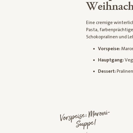
Weihnac
Eine cremige winterli
Pasta, farbenprächtig
Schokopralinen und Leb
Vorspeise:
Maron
Hauptgang:
Vega
Dessert:
Praline
Vorspeise:
Maroni-
Suppe!