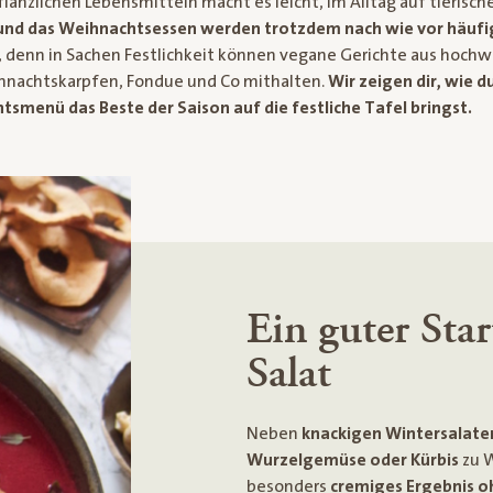
pflanzlichen Lebensmitteln macht es leicht, im Alltag auf tierisch
und das Weihnachtsessen werden trotzdem nach wie vor häufig 
 denn in Sachen Festlichkeit können vegane Gerichte aus hochw
ihnachtskarpfen, Fondue und Co mithalten.
Wir zeigen dir, wie d
tsmenü das Beste der Saison auf die festliche Tafel bringst.
Ein guter Sta
Salat
Neben
knackigen Wintersalate
Wurzelgemüse oder Kürbis
zu W
besonders
cremiges Ergebnis o