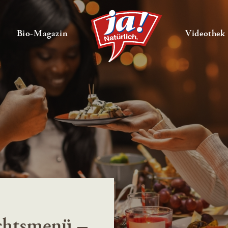
en
Untermenü ausklappen
— Untermenü ausklappen
Bio-Magazin
Videothek
chtsmenü –