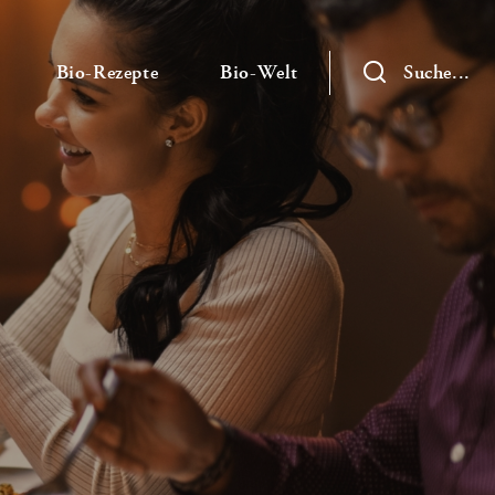
— Untermenü ausklappen
— Untermenü ausklappen
— Untermenü ausklap
Bio-Rezepte
Bio-Welt
Suche...