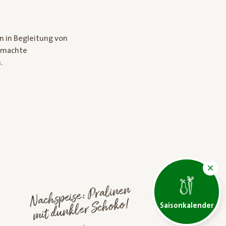
n in Begleitung von
gemachte
.
Nachspeise: Pralinen
mit dunkler Schoko!
Saisonkalender