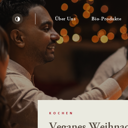
— Untermenü ausklapp
— 
Über Uns
Bio-Produkte
Kontrast erhöhen
KOCHEN
Veganes Weihna