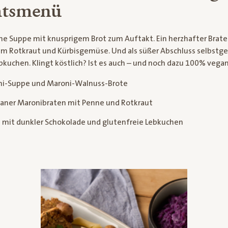
htsmenü
che Suppe mit knusprigem Brot zum Auftakt. Ein herzhafter Brate
em Rotkraut und Kürbisgemüse. Und als süßer Abschluss selbst
kuchen. Klingt köstlich? Ist es auch – und noch dazu 100% vegan
i-Suppe und Maroni-Walnuss-Brote
ner Maronibraten mit Penne und Rotkraut
n mit dunkler Schokolade und glutenfreie Lebkuchen