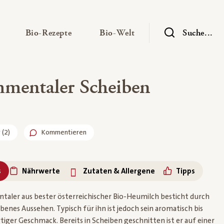
— Untermenü ausklappen
— Untermenü ausklappen
— Untermenü ausklap
Bio-Rezepte
Bio-Welt
Suche...
mentaler Scheiben
r
(
2
)
Kommentieren
s
Nährwerte
Zutaten & Allergene
Tipps
aler aus bester österreichischer Bio-Heumilch besticht durch
benes Aussehen. Typisch für ihn ist jedoch sein aromatisch bis
tiger Geschmack. Bereits in Scheiben geschnitten ist er auf einer