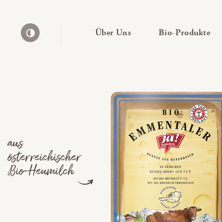
— Untermenü ausklapp
— 
Über Uns
Bio-Produkte
Kontrast erhöhen
aus
österreichischer
Bio-Heumilch