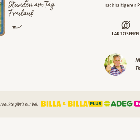
Stunden am Tag
nachhaltigeren P
Freilauf
LAKTOSEFREI
M
Th
rodukte gibt's nur bei: