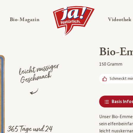
en
Untermenü ausklappen
— Untermenü ausklappen
Bio-Magazin
Videothek
Bio-Em
leic
ht
n
ussiger
Gesc
h
mac
150 Gramm
k
Schmeckt mi
Basis Info
Unser Bio-Emment
sein elfenbeinfar
365 Tage und 24
leicht nusskernar