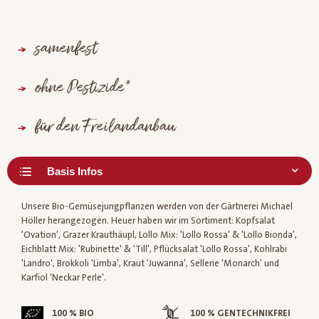
samenfest
ohne Pestizide*
für den Freilandanbau
Unsere Bio-Gemüsejungpflanzen werden von der Gärtnerei Michael
Höller herangezogen. Heuer haben wir im Sortiment: Kopfsalat
'Ovation', Grazer Krauthäupl, Lollo Mix: 'Lollo Rossa' & 'Lollo Bionda',
Eichblatt Mix: 'Rubinette' & 'Till', Pflücksalat 'Lollo Rossa', Kohlrabi
'Landro', Brokkoli 'Limba', Kraut 'Juwanna', Sellerie 'Monarch' und
Karfiol 'Neckar Perle'.
100 % BIO
100 % GENTECHNIKFREI