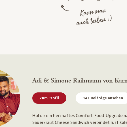
Kann man
auch teilen :)
Adi & Simone Raihmann von Kar
Zum Profil
141 Beiträge ansehen
Hol dir ein herzhaftes Comfort-Food-Upgrade n
Sauerkraut Cheese Sandwich verbindet rustika