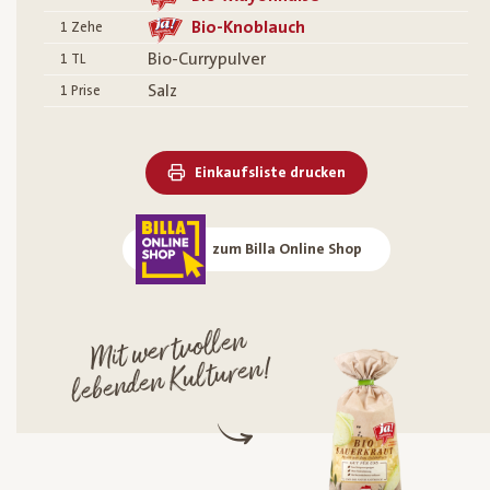
Bio-Knoblauch
1
Zehe
Bio-Currypulver
1
TL
Salz
1
Prise
Einkaufsliste drucken
zum Billa Online Shop
Mit wertvollen
lebenden Kulturen!