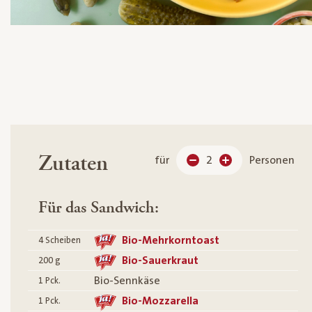
Zutaten
für
2
Personen
Für das Sandwich:
Bio-Mehrkorntoast
4
Scheiben
Bio-Sauerkraut
200
g
Bio-Sennkäse
1
Pck.
Bio-Mozzarella
1
Pck.