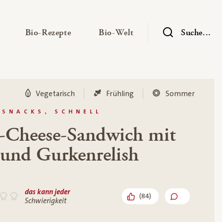
— Untermenü ausklappen
— Untermenü ausklappen
— Untermenü ausklap
Bio-Rezepte
Bio-Welt
Suche...
Vegetarisch
Frühling
Sommer
 SNACKS, SCHNELL
t-Cheese-Sandwich mit
 und Gurkenrelish
das kann jeder
(
84
)
Schwierigkeit