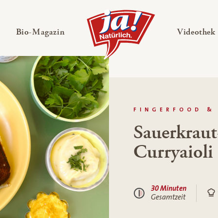
en
Untermenü ausklappen
— Untermenü ausklappen
Bio-Magazin
Videothek
FINGERFOOD &
Sauerkrau
Curryaioli
30 Minuten
Gesamtzeit