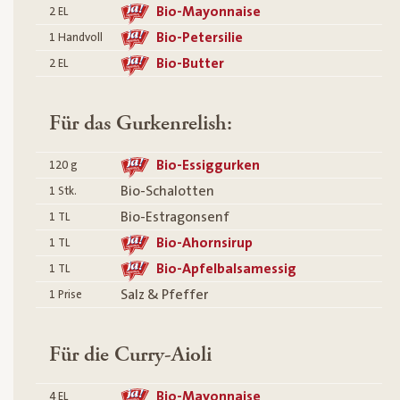
Bio-Mayonnaise
2
EL
Bio-Petersilie
1
Handvoll
Bio-Butter
2
EL
Für das Gurkenrelish:
Bio-Essiggurken
120
g
Bio-Schalotten
1
Stk.
Bio-Estragonsenf
1
TL
Bio-Ahornsirup
1
TL
Bio-Apfelbalsamessig
1
TL
Salz & Pfeffer
1
Prise
Für die Curry-Aioli
Bio-Mayonnaise
4
EL