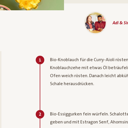
Adi & S
Bio-Knoblauch für die Curry-Aioli röste
1
Knoblauchzehe mit etwas Öl beträufeln
Ofen weich rösten. Danach leicht abkü
Schale herausdrücken.
Bio-Essiggurken fein würfeln. Schalotte
2
geben und mit Estragon Senf, Ahornsir