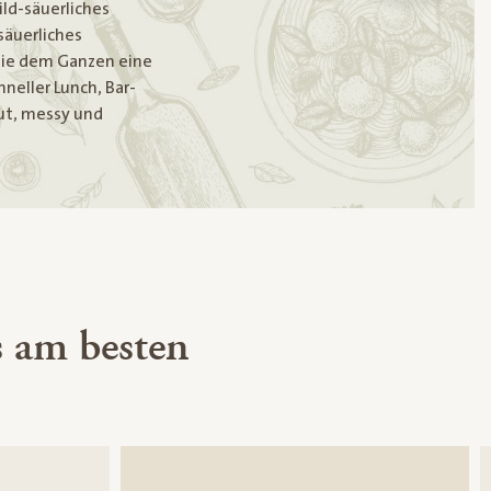
ld-säuerliches
säuerliches
 die dem Ganzen eine
hneller Lunch, Bar-
aut, messy und
 am besten