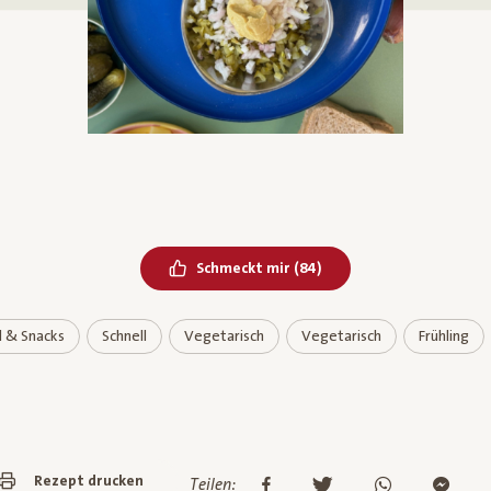
Bereits geliked
Schmeckt mir
(
84
)
d & Snacks
Schnell
Vegetarisch
Vegetarisch
Frühling
Rezept drucken
Teilen: