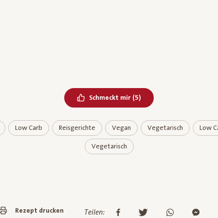
Bereits geliked
Schmeckt mir
(
5
)
Low Carb
Reisgerichte
Vegan
Vegetarisch
Low C
Vegetarisch
Rezept drucken
Teilen: