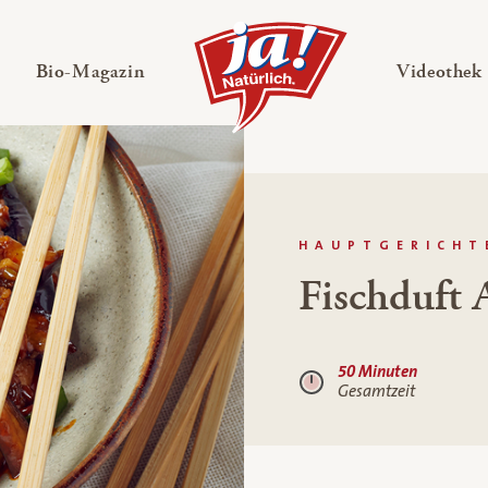
en
Untermenü ausklappen
— Untermenü ausklappen
Bio-Magazin
Videothek
HAUPTGERICHT
Fischduft 
50 Minuten
Gesamtzeit