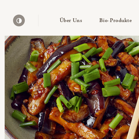
— Untermenü ausklapp
— 
Über Uns
Bio-Produkte
Kontrast erhöhen