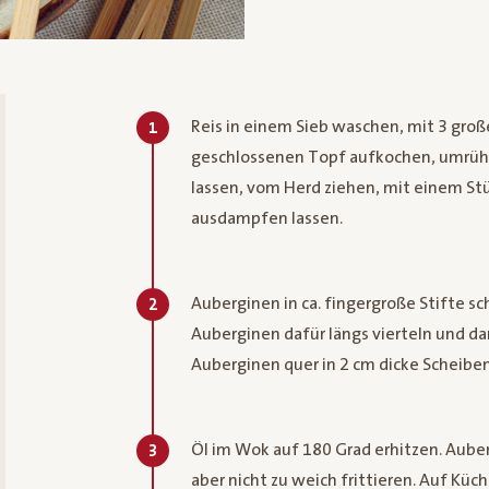
Reis in einem Sieb waschen, mit 3 gr
1
geschlossenen Topf aufkochen, umrühr
lassen, vom Herd ziehen, mit einem S
ausdampfen lassen.
Auberginen in ca. fingergroße Stifte sch
2
Auberginen dafür längs vierteln und dan
Auberginen quer in 2 cm dicke Scheiben 
Öl im Wok auf 180 Grad erhitzen. Auber
3
aber nicht zu weich frittieren. Auf Kü