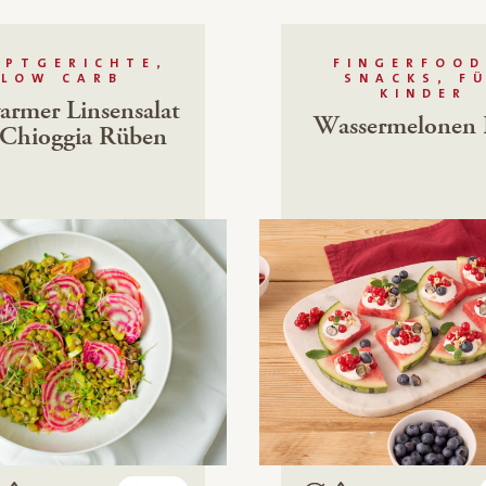
UPTGERICHTE,
FINGERFOOD
LOW CARB
SNACKS, F
KINDER
armer Linsensalat
Wassermelonen 
 Chioggia Rüben