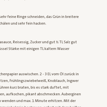
sehr feine Ringe schneiden, das Grün in breitere
chälen und sehr fein hacken.
asauce, Reisessig, Zucker und gut ½ TL Salz gut
hüssel Stärke mit einigen TL kaltem Wasser
enpapier auswischen. 2 - 3 EL vom Öl zurück in
tzen, Frühlingszwiebelweiß, Knoblauch, Ingwer
hren kurz braten, bis es stark duftet, mit
ren, aufkochen, pikant abschmecken. Auberginen
rin wenden und max. 1 Minute erhitzen. Mit der