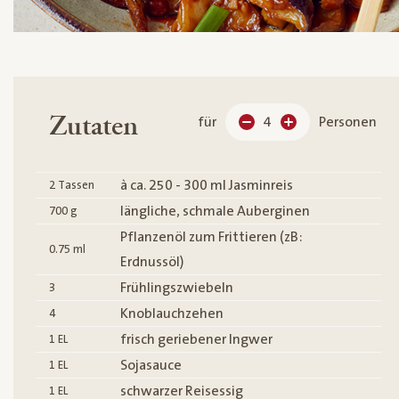
Zutaten
für
4
Personen
à ca. 250 - 300 ml Jasminreis
2
Tassen
längliche, schmale Auberginen
700
g
Pflanzenöl zum Frittieren (zB:
0.75
ml
Erdnussöl)
Frühlingszwiebeln
3
Knoblauchzehen
4
frisch geriebener Ingwer
1
EL
Sojasauce
1
EL
schwarzer Reisessig
1
EL