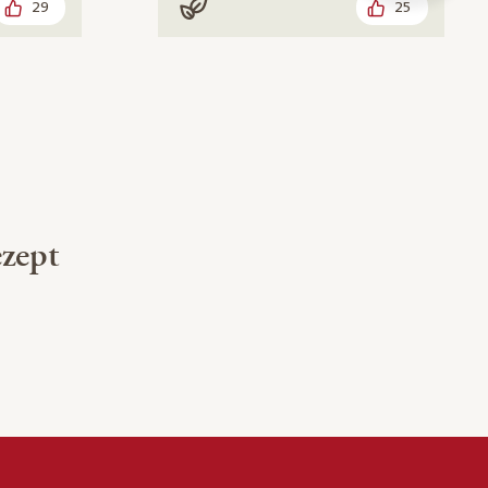
29
25
Vegan
zept