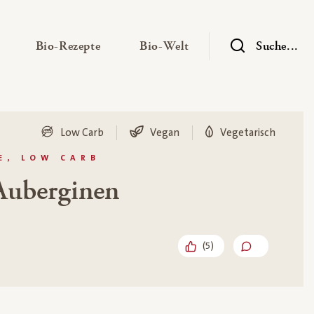
— Untermenü ausklappen
— Untermenü ausklappen
— Untermenü ausklap
Bio-Rezepte
Bio-Welt
Suche...
Low Carb
Vegan
Vegetarisch
E, LOW CARB
Auberginen
(
5
)