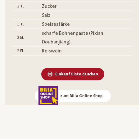
Zucker
2
TL
Salz
Speisestärke
1
TL
scharfe Bohnenpaste (Pixian
2
EL
Doubanjiang)
Reiswein
2
EL
Einkaufsliste drucken
zum Billa Online Shop