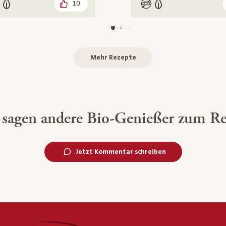
10
Carb
n
arisch
Low Carb
Vegetarisch
Mehr Rezepte
 sagen andere Bio-Genießer zum Re
Jetzt Kommentar schreiben