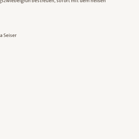
ngszwiebelgrün bestreuen, sofort mit dem heißen
a Seiser