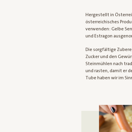
Hergestellt in Österre
österreichisches Produ
verwenden: Gelbe Sen
und Estragon ausgen
Die sorgfältige Zuber
Zucker und den Gewürz
Steinmühlen nach trad
und rasten, damit er d
Tube haben wir im Sin