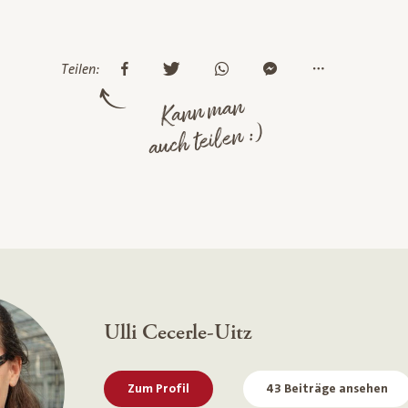
Teilen:
Kann man
auch teilen :)
Ulli Cecerle-Uitz
Zum Profil
43 Beiträge ansehen