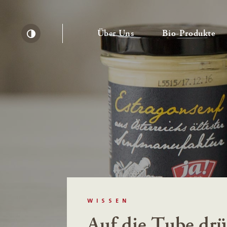
— Untermenü ausklapp
— 
Über Uns
Bio-Produkte
Kontrast erhöhen
WISSEN
Auf die Tube dr