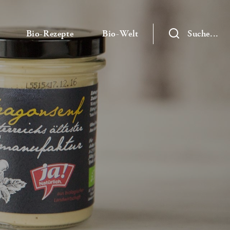
— Untermenü ausklappen
— Untermenü ausklappen
— Untermenü ausklap
Bio-Rezepte
Bio-Welt
Suche...