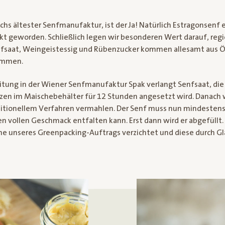
ichs ältester Senfmanufaktur, ist der Ja! Natürlich Estragonsenf 
kt geworden. Schließlich legen wir besonderen Wert darauf, reg
fsaat, Weingeistessig und Rübenzucker kommen allesamt aus Ö
ommen.
eitung in der Wiener Senfmanufaktur Spak verlangt Senfsaat, die
en im Maischebehälter für 12 Stunden angesetzt wird. Danach w
itionellem Verfahren vermahlen. Der Senf muss nun mindesten
en vollen Geschmack entfalten kann. Erst dann wird er abgefüllt. 
ne unseres Greenpacking-Auftrags verzichtet und diese durch Glä