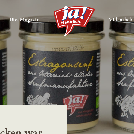
en
Untermenü ausklappen
— Untermenü ausklappen
Bio-Magazin
Videothek
ücken war