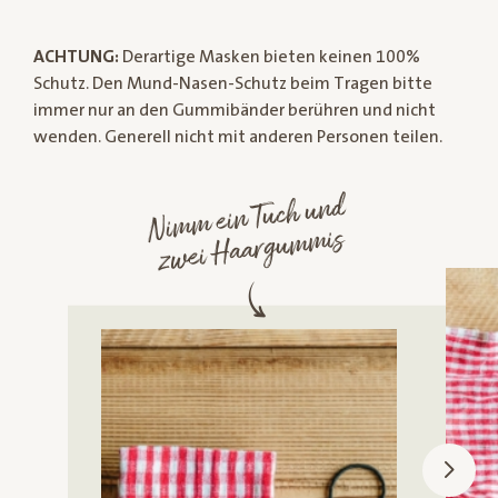
ACHTUNG:
Derartige Masken bieten keinen 100%
Schutz. Den Mund-Nasen-Schutz beim Tragen bitte
immer nur an den Gummibänder berühren und nicht
wenden. Generell nicht mit anderen Personen teilen.
Ni
m
m ein Tuch und
zwei
Haargu
m
mis