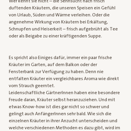
Wer kennt sie nicht – die Sehnsucht nach frisch
duftenden Kräutern, die unseren Speisen ein Gefühl
von Urlaub, Süden und Wärme verleihen. Oder die
angenehme Wirkung von Kräutern bei Erkältung,
Schnupfen und Heiserkeit – frisch aufgebrüht als Tee
oder als Beigabe zu einer kräftigenden Suppe.
Es spricht also Einiges dafür, immer ein paar frische
Kräuter im Garten, auf dem Balkon oder der
Fensterbank zur Verfügung zu haben. Denn nie
entfalten Kräuter ein vergleichbares Aroma wie direkt
vom Strauch geerntet.
Leidenschaftliche GärtnerInnen haben eine besondere
Freude daran, Kräuter selbst heranzuziehen. Und mit
etwas Know-how ist dies gar nicht so schwer und
gelingt auch AnfängerInnen sehr bald. Wie sich die
einzelnen Kräuter in ihrer Anzucht unterscheiden und
welche verschiedenen Methoden es dazu gibt, wird im