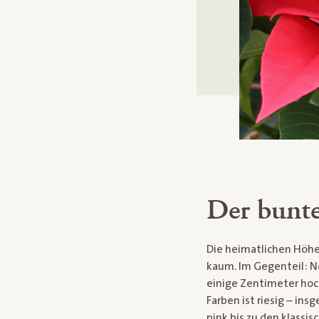
Der bunt
Die heimatlichen Höhe
kaum. Im Gegenteil: N
einige Zentimeter hoc
Farben ist riesig – in
pink bis zu den klassi