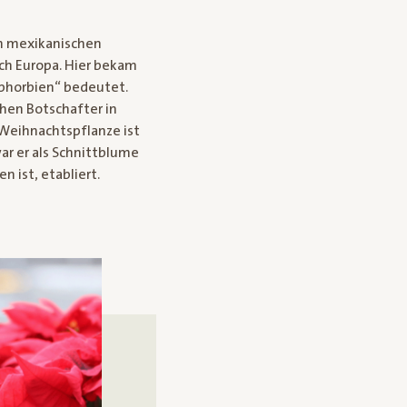
en mexikanischen
ch Europa. Hier bekam
uphorbien“ bedeutet.
hen Botschafter in
s Weihnachtspflanze ist
ar er als Schnittblume
n ist, etabliert.