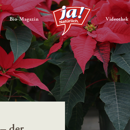
en
Untermenü ausklappen
— Untermenü ausklappen
Bio-Magazin
Videothek
– der