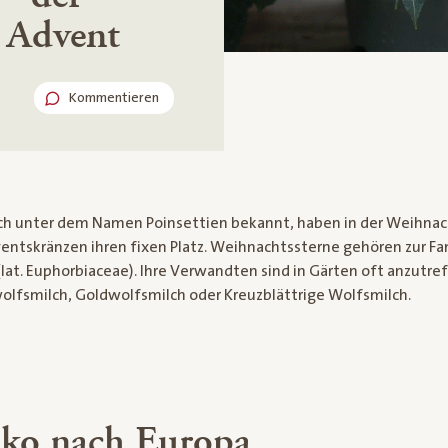
 Advent
Kommentieren
ch unter dem Namen Poinsettien bekannt, haben in der Weihna
ntskränzen ihren fixen Platz. Weihnachtssterne gehören zur Fam
t. Euphorbiaceae). Ihre Verwandten sind in Gärten oft anzutref
olfsmilch, Goldwolfsmilch oder Kreuzblättrige Wolfsmilch.
ko nach Europa