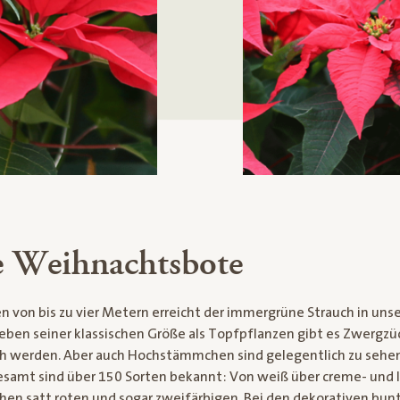
e Weihnachtsbote
n von bis zu vier Metern erreicht der immergrüne Strauch in uns
eben seiner klassischen Größe als Topfpflanzen gibt es Zwergzü
h werden. Aber auch Hochstämmchen sind gelegentlich zu sehen
sgesamt sind über 150 Sorten bekannt: Von weiß über creme- und 
schen satt roten und sogar zweifärbigen. Bei den dekorativen bun