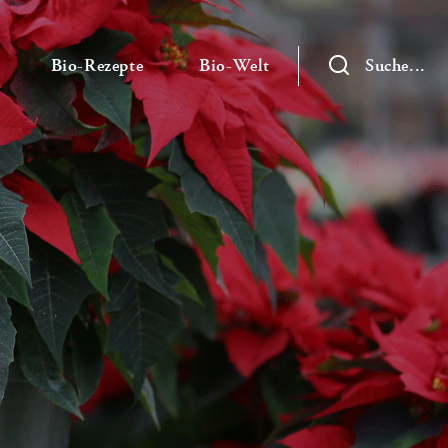
— Untermenü ausklappen
— Untermenü ausklappen
— Untermenü ausklap
Bio-Rezepte
Bio-Welt
Suche...