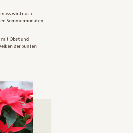
 nass wird noch
In den Sommermonaten
s mit Obst und
Welken der bunten